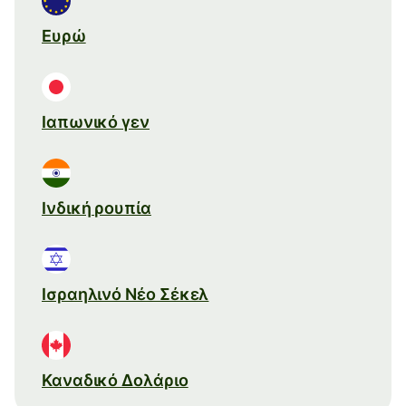
Ευρώ
Ιαπωνικό γεν
Ινδική ρουπία
Ισραηλινό Νέο Σέκελ
Καναδικό Δολάριο