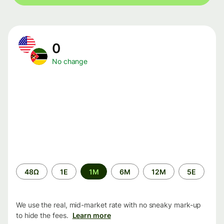
0
No change
Time
48Ω
1Ε
1M
6M
12M
5Ε
period
We use the real, mid-market rate with no sneaky mark-up
to hide the fees.
Learn more