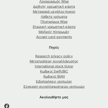
Λογαριασμός Wise
Διεθνής χρεωστική κάρτα
Μεταφορά μεγάλου ποσού
Λάβετε χρήματα
Πλατφόρμα Wise
Εταιρική χρεωστική κάρτα
Μαζικές πληρωμές
Accept card payments
Πηγές
Research privacy policy
Μετατροπέας συναλλάγματος
International stock ticker
Κωδικοί Swift/BIC
Κωδικοί IBAN
Ειδοποιήσεις ισοτιμίας
Σύγκριση συναλλαγματικών ισοτιμιών
Ακολουθήστε μας