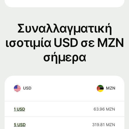
Συναλλαγματική
ισοτιμία USD σε MZN
σήμερα
USD
MZN
1
USD
63.96
MZN
5
USD
319.81
MZN