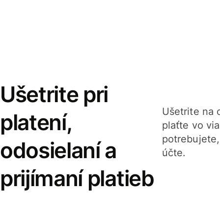
Ušetrite pri
Ušetrite na o
platení,
plaťte vo v
potrebujete
odosielaní a
účte.
prijímaní platieb