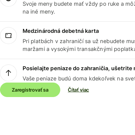
Svoje meny budete mať vždy po ruke a môž
na iné meny.
Medzinárodná debetná karta
Pri platbách v zahraničí sa už nebudete m
maržami a vysokými transakčnými poplatk
Posielajte peniaze do zahraničia, ušetrite
Vaše peniaze budú doma kdekoľvek na sve
Zaregistrovať sa
Čítať viac