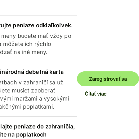
ujte peniaze odkiaľkoľvek.
 meny budete mať vždy po
a môžete ich rýchlo
dzať na iné meny.
inárodná debetná karta
Zaregistrovať sa
latbách v zahraničí sa už
ete musieť zaoberať
Čítať viac
vými maržami a vysokými
akčnými poplatkami.
lajte peniaze do zahraničia,
ite na poplatkoch