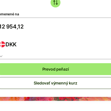
emenené na
DKK
Prevod peňazí
Sledovať výmenný kurz