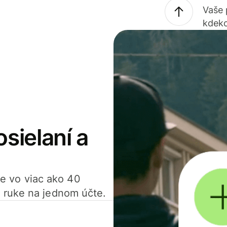
Vaše
kdeko
osielaní a
ťte vo viac ako 40
 ruke na jednom účte.