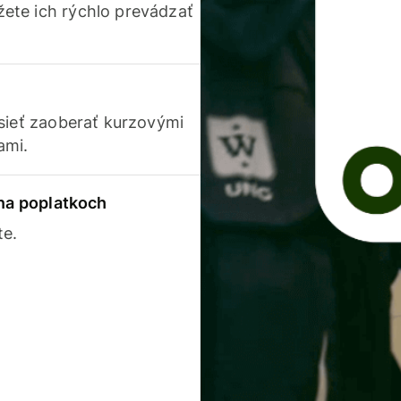
ete ich rýchlo prevádzať
usieť zaoberať kurzovými
ami.
 na poplatkoch
te.