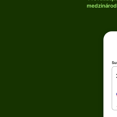
medzinárodn
Su