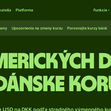
katelia
Platforma
Funkcie
meny
Upozornenia na zmeny kurzu
Porovnajte kurzy bánk
Amerických 
dánske ko
e USD na DKK podľa stredného výmenného kur