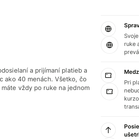
Sprav
Svoje
ruke 
prevá
dosielaní a prijímaní platieb a
Medz
iac ako 40 menách. Všetko, čo
Pri p
, máte vždy po ruke na jednom
nebud
kurzo
trans
Posie
ušetr