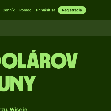
Cenník
Pomoc
Prihlásiť sa
Registrácia
dolárov
runy
zu. Wise je