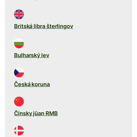
Britská libra šterlingov
Bulharský lev
Česká koruna
Čínsky jüan RMB