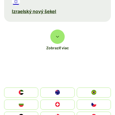
Izraelský nový šekel
Zobraziť viac
الإمارات العربية المتحدة
Australia
Brazil
България
Switzerland
Czechia