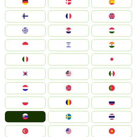
Deutschland
Denmark
España
Suomi
France
United Kingdom
Greece
Hrvatska
Magyarország
Indonesia
Israel
India
Italia
JA
Japan
South Korea
Malay
Mexico
Nederland
Norge
Portugal
Polska
România
Россия
Slovensko
Ruoŧŧa
ไทย
Türkiye
United States
Vietnam