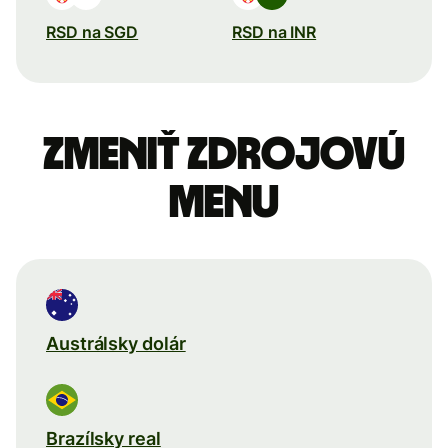
RSD na SGD
RSD na INR
Zmeniť zdrojovú
menu
Austrálsky dolár
Brazílsky real