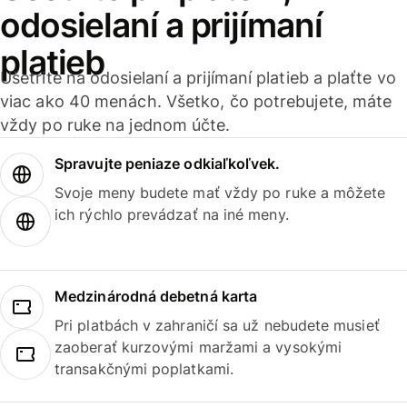
odosielaní a prijímaní
platieb
Ušetrite na odosielaní a prijímaní platieb a plaťte vo
viac ako 40 menách. Všetko, čo potrebujete, máte
vždy po ruke na jednom účte.
Spravujte peniaze odkiaľkoľvek.
Svoje meny budete mať vždy po ruke a môžete
ich rýchlo prevádzať na iné meny.
Medzinárodná debetná karta
Pri platbách v zahraničí sa už nebudete musieť
zaoberať kurzovými maržami a vysokými
transakčnými poplatkami.