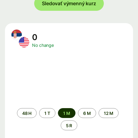
Sledovať výmenný kurz
0
No change
Time
48 H
1 T
1 M
6 M
12 M
period
5 R