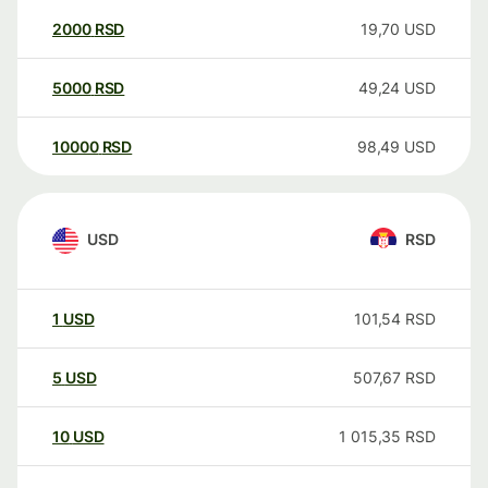
2000
RSD
19,70
USD
5000
RSD
49,24
USD
10000
RSD
98,49
USD
USD
RSD
1
USD
101,54
RSD
5
USD
507,67
RSD
10
USD
1 015,35
RSD