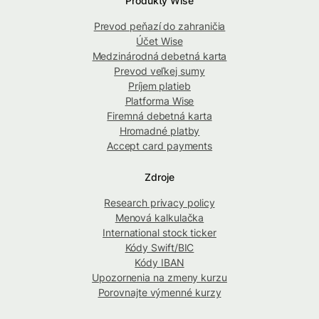
Produkty Wise
Prevod peňazí do zahraničia
Účet Wise
Medzinárodná debetná karta
Prevod veľkej sumy
Príjem platieb
Platforma Wise
Firemná debetná karta
Hromadné platby
Accept card payments
Zdroje
Research privacy policy
Menová kalkulačka
International stock ticker
Kódy Swift/BIC
Kódy IBAN
Upozornenia na zmeny kurzu
Porovnajte výmenné kurzy