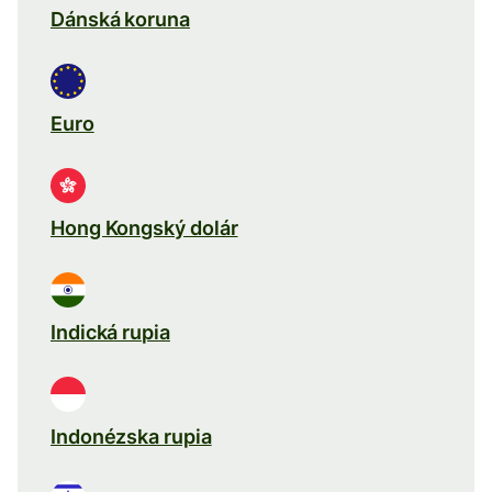
Dánská koruna
Euro
Hong Kongský dolár
Indická rupia
Indonézska rupia