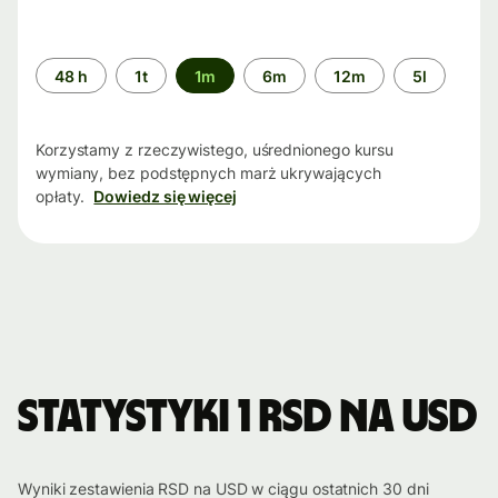
Przedział
48 h
1t
1m
6m
12m
5l
czasu
Korzystamy z rzeczywistego, uśrednionego kursu
wymiany, bez podstępnych marż ukrywających
opłaty.
Dowiedz się więcej
Statystyki 1 RSD na USD
Wyniki zestawienia RSD na USD w ciągu ostatnich 30 dni