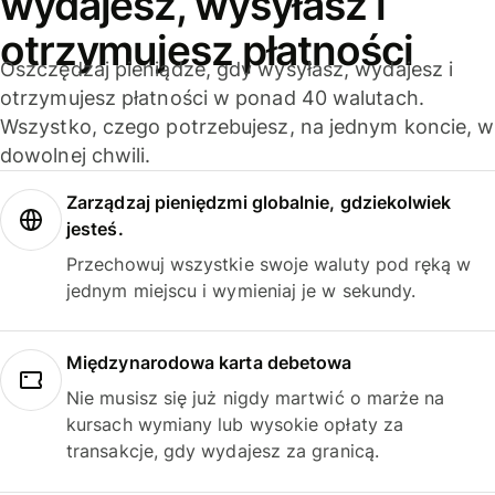
wydajesz, wysyłasz i
otrzymujesz płatności
Oszczędzaj pieniądze, gdy wysyłasz, wydajesz i
otrzymujesz płatności w ponad 40 walutach.
Wszystko, czego potrzebujesz, na jednym koncie, w
dowolnej chwili.
Zarządzaj pieniędzmi globalnie, gdziekolwiek
jesteś.
Przechowuj wszystkie swoje waluty pod ręką w
jednym miejscu i wymieniaj je w sekundy.
Międzynarodowa karta debetowa
Nie musisz się już nigdy martwić o marże na
kursach wymiany lub wysokie opłaty za
transakcje, gdy wydajesz za granicą.