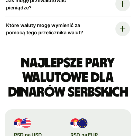
Jak mogę przewalutować
pieniądze?
Które waluty mogę wymienić za
pomocą tego przelicznika walut?
Najlepsze pary
walutowe dla
dinarów serbskich
RSD na USD
RSD na EUR