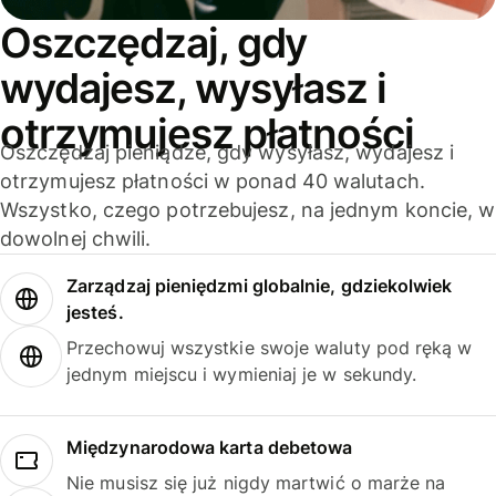
Oszczędzaj, gdy
wydajesz, wysyłasz i
otrzymujesz płatności
Oszczędzaj pieniądze, gdy wysyłasz, wydajesz i
otrzymujesz płatności w ponad 40 walutach.
Wszystko, czego potrzebujesz, na jednym koncie, w
dowolnej chwili.
Zarządzaj pieniędzmi globalnie, gdziekolwiek
jesteś.
Przechowuj wszystkie swoje waluty pod ręką w
jednym miejscu i wymieniaj je w sekundy.
Międzynarodowa karta debetowa
Nie musisz się już nigdy martwić o marże na