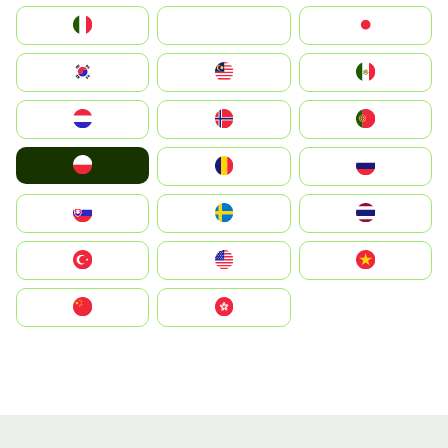
Italia
JA
Japan
South Korea
Malay
Mexico
Nederland
Norge
Portugal
Polska
România
Россия
Slovensko
Ruoŧŧa
ไทย
Türkiye
United States
Vietnam
中国
中國香港特別行政區