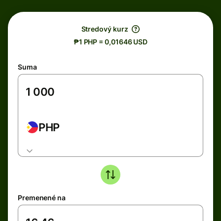
Stredový kurz
₱1 PHP = 0,01646 USD
Suma
PHP
Premenené na