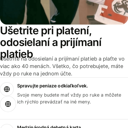
Ušetrite pri platení,
odosielaní a prijímaní
platieb
Ušetrite na odosielaní a prijímaní platieb a plaťte vo
viac ako 40 menách. Všetko, čo potrebujete, máte
vždy po ruke na jednom účte.
Spravujte peniaze odkiaľkoľvek.
Svoje meny budete mať vždy po ruke a môžete
ich rýchlo prevádzať na iné meny.
Medzinárodná debetná karta