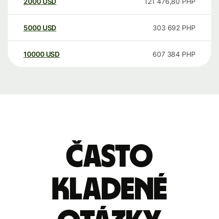
2000
USD
121 476,80
PHP
5000
USD
303 692
PHP
10000
USD
607 384
PHP
Často
kladené