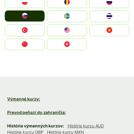
Polska
România
Россия
Slovensko
Ruoŧŧa
ไทย
Türkiye
United States
Vietnam
中国
中國香港特別行政區
Výmenné kurzy:
Prevod peňazí do zahraničia:
História výmenných kurzov:
História kurzu AUD
História kurzu GBP
História kurzu MXN