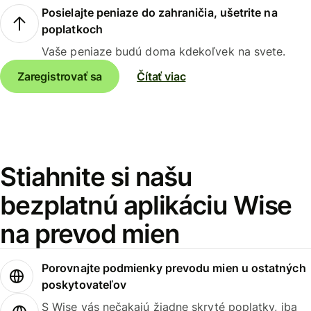
Posielajte peniaze do zahraničia, ušetrite na
poplatkoch
Vaše peniaze budú doma kdekoľvek na svete.
Zaregistrovať sa
Čítať viac
Stiahnite si našu
bezplatnú aplikáciu Wise
na prevod mien
Porovnajte podmienky prevodu mien u ostatných
poskytovateľov
S Wise vás nečakajú žiadne skryté poplatky, iba