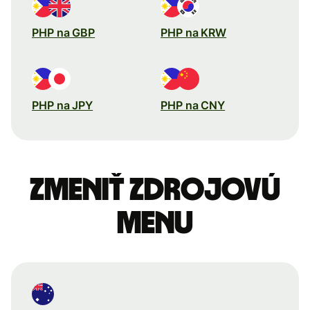
PHP na GBP
PHP na KRW
PHP na JPY
PHP na CNY
Zmeniť zdrojovú
menu