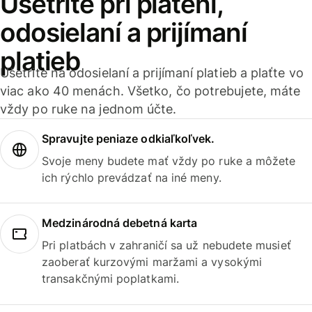
Ušetrite pri platení,
odosielaní a prijímaní
platieb
Ušetrite na odosielaní a prijímaní platieb a plaťte vo
viac ako 40 menách. Všetko, čo potrebujete, máte
vždy po ruke na jednom účte.
Spravujte peniaze odkiaľkoľvek.
Svoje meny budete mať vždy po ruke a môžete
ich rýchlo prevádzať na iné meny.
Medzinárodná debetná karta
Pri platbách v zahraničí sa už nebudete musieť
zaoberať kurzovými maržami a vysokými
transakčnými poplatkami.