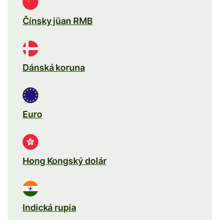
Čínsky jüan RMB
Dánská koruna
Euro
Hong Kongský dolár
Indická rupia