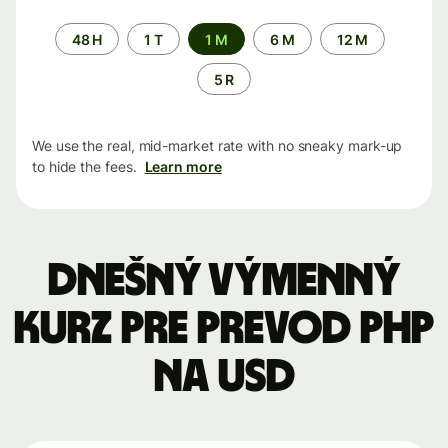
Time
48 H
1 T
1 M
6 M
12 M
period
5 R
We use the real, mid-market rate with no sneaky mark-up
to hide the fees.
Learn more
Dnešný výmenný
kurz pre prevod PHP
na USD