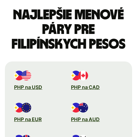
Najlepšie menové
páry pre
Filipínskych pesos
PHP na USD
PHP na CAD
PHP na EUR
PHP na AUD