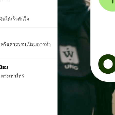
งินได้เร็วทันใจ
ยน หรือค่าธรรมเนียมการทำ
นียม
ะทางเท่าไหร่