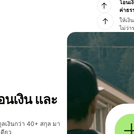
โอนเง
ค่าธร
ให้เง
ไม่ว่
โอนเงิน และ
กุลเงินกว่า 40+ สกุล มา
เดียว