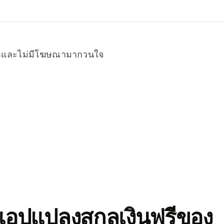
หมดและไม่มีโฆษณามากวนใจ
อปแปลงสกุลเงินฟรีของ