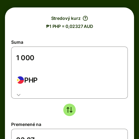
Stredový kurz
₱1 PHP = 0,02327 AUD
Suma
PHP
Premenené na