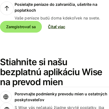
Posielajte peniaze do zahraničia, ušetrite na
poplatkoch
Vaše peniaze budú doma kdekoľvek na svete.
Zaregistrovať sa
Čítať viac
Stiahnite si našu
bezplatnú aplikáciu Wise
na prevod mien
Porovnajte podmienky prevodu mien u ostatných
poskytovateľov
S Wise vás nečakajú žiadne skryté poplatky, iba