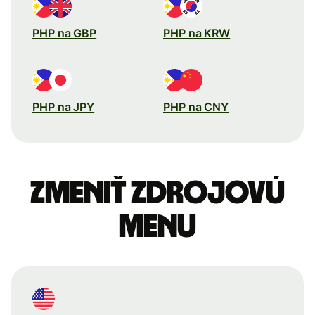
PHP na GBP
PHP na KRW
PHP na JPY
PHP na CNY
Zmeniť zdrojovú
menu