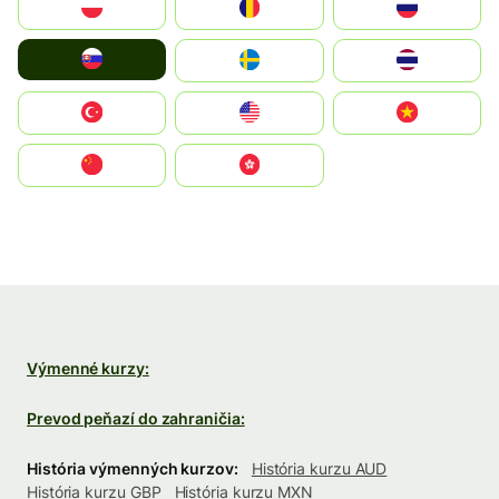
Polska
România
Россия
Slovensko
Ruoŧŧa
ไทย
Türkiye
United States
Vietnam
中国
中國香港特別行政區
Výmenné kurzy:
Prevod peňazí do zahraničia:
História výmenných kurzov:
História kurzu AUD
História kurzu GBP
História kurzu MXN