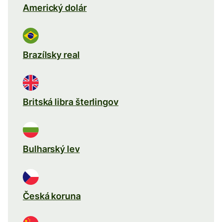
Americký dolár
Brazílsky real
Britská libra šterlingov
Bulharský lev
Česká koruna