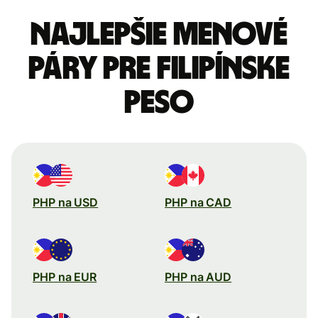
Najlepšie menové
páry pre Filipínske
peso
PHP na USD
PHP na CAD
PHP na EUR
PHP na AUD