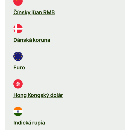
Čínsky jüan RMB
Dánská koruna
Euro
Hong Kongský dolár
Indická rupia