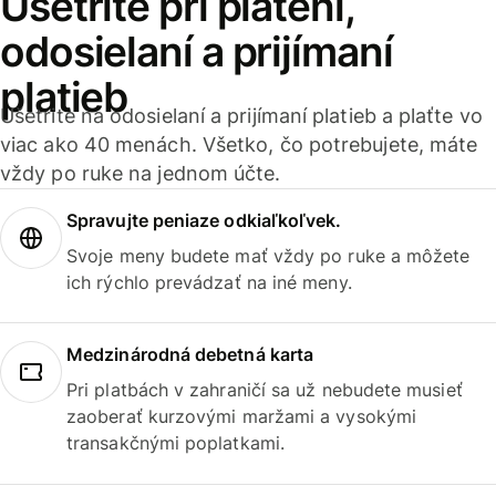
Ušetrite pri platení,
odosielaní a prijímaní
platieb
Ušetrite na odosielaní a prijímaní platieb a plaťte vo
viac ako 40 menách. Všetko, čo potrebujete, máte
vždy po ruke na jednom účte.
Spravujte peniaze odkiaľkoľvek.
Svoje meny budete mať vždy po ruke a môžete
ich rýchlo prevádzať na iné meny.
Medzinárodná debetná karta
Pri platbách v zahraničí sa už nebudete musieť
zaoberať kurzovými maržami a vysokými
transakčnými poplatkami.