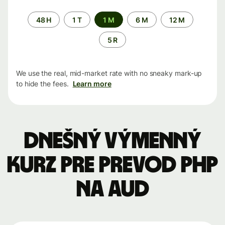
Time
48 H
1 T
1 M
6 M
12 M
period
5 R
We use the real, mid-market rate with no sneaky mark-up
to hide the fees.
Learn more
Dnešný výmenný
kurz pre prevod PHP
na AUD