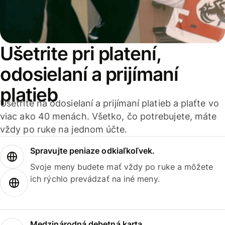
Ušetrite pri platení,
odosielaní a prijímaní
platieb
Ušetrite na odosielaní a prijímaní platieb a plaťte vo
viac ako 40 menách. Všetko, čo potrebujete, máte
vždy po ruke na jednom účte.
Spravujte peniaze odkiaľkoľvek.
Svoje meny budete mať vždy po ruke a môžete
ich rýchlo prevádzať na iné meny.
Medzinárodná debetná karta