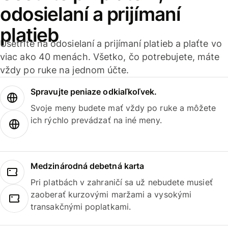
odosielaní a prijímaní
platieb
Ušetrite na odosielaní a prijímaní platieb a plaťte vo
viac ako 40 menách. Všetko, čo potrebujete, máte
vždy po ruke na jednom účte.
Spravujte peniaze odkiaľkoľvek.
Svoje meny budete mať vždy po ruke a môžete
ich rýchlo prevádzať na iné meny.
Medzinárodná debetná karta
Pri platbách v zahraničí sa už nebudete musieť
zaoberať kurzovými maržami a vysokými
transakčnými poplatkami.