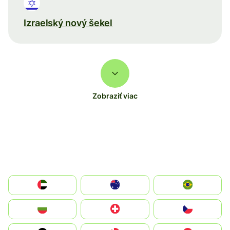
Izraelský nový šekel
Zobraziť viac
الإمارات العربية المتحدة
Australia
Brazil
България
Switzerland
Czechia