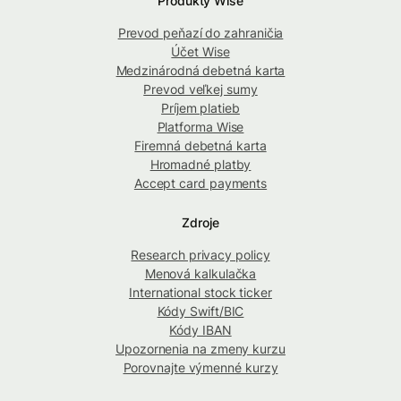
Produkty Wise
Prevod peňazí do zahraničia
Účet Wise
Medzinárodná debetná karta
Prevod veľkej sumy
Príjem platieb
Platforma Wise
Firemná debetná karta
Hromadné platby
Accept card payments
Zdroje
Research privacy policy
Menová kalkulačka
International stock ticker
Kódy Swift/BIC
Kódy IBAN
Upozornenia na zmeny kurzu
Porovnajte výmenné kurzy