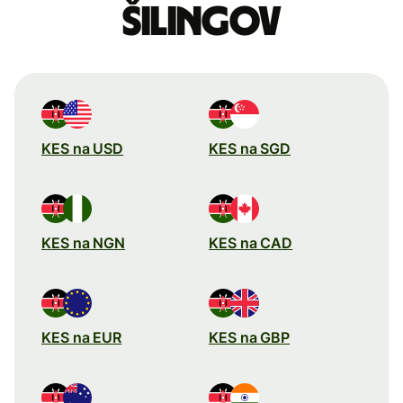
šilingov
KES na USD
KES na SGD
KES na NGN
KES na CAD
KES na EUR
KES na GBP