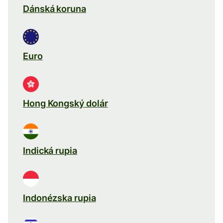
Dánská koruna
Euro
Hong Kongský dolár
Indická rupia
Indonézska rupia