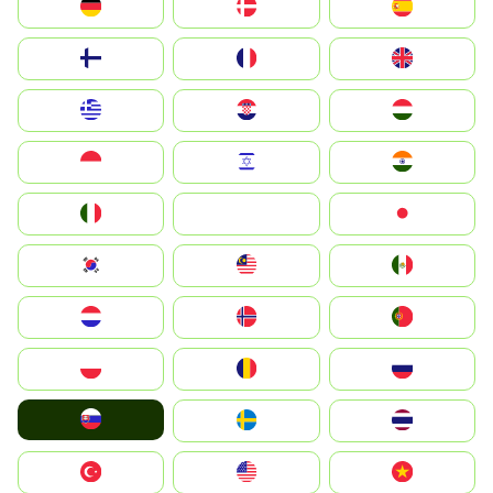
Deutschland
Denmark
España
Suomi
France
United Kingdom
Greece
Hrvatska
Magyarország
Indonesia
Israel
India
Italia
JA
Japan
South Korea
Malay
Mexico
Nederland
Norge
Portugal
Polska
România
Россия
Slovensko
Ruoŧŧa
ไทย
Türkiye
United States
Vietnam