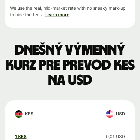
We use the real, mid-market rate with no sneaky mark-up
to hide the fees.
Learn more
Dnešný výmenný
kurz pre prevod KES
na USD
KES
USD
1
KES
0,01
USD