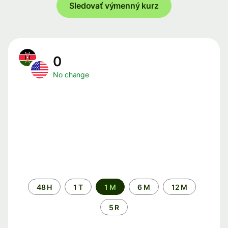
Sledovať výmenný kurz
0
No change
Time
48 H
1 T
1 M
6 M
12 M
period
5 R