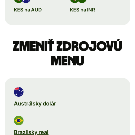
KES na AUD
KES na INR
Zmeniť zdrojovú
menu
Austrálsky dolár
Brazílsky real