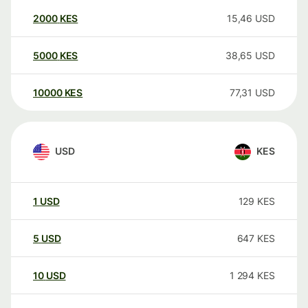
2000
KES
15,46
USD
5000
KES
38,65
USD
10000
KES
77,31
USD
USD
KES
1
USD
129
KES
5
USD
647
KES
10
USD
1 294
KES