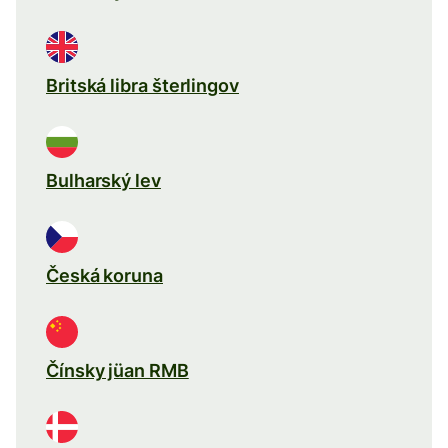
Britská libra šterlingov
Bulharský lev
Česká koruna
Čínsky jüan RMB