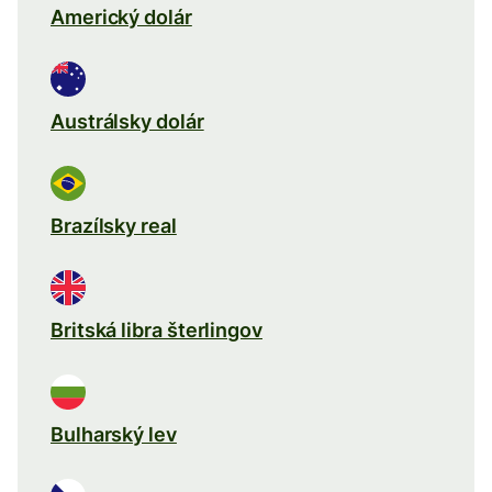
Americký dolár
Austrálsky dolár
Brazílsky real
Britská libra šterlingov
Bulharský lev