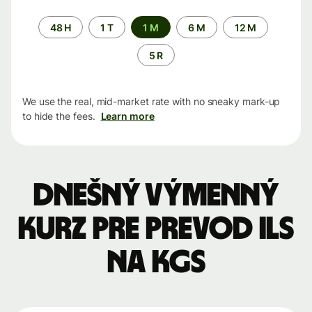
Time
48 H
1 T
1 M
6 M
12 M
period
5 R
We use the real, mid-market rate with no sneaky mark-up
to hide the fees.
Learn more
Dnešný výmenný
kurz pre prevod ILS
na KGS