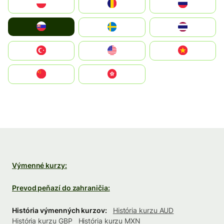
Polska
România
Россия
Slovensko
Ruoŧŧa
ไทย
Türkiye
United States
Vietnam
中国
中國香港特別行政區
Výmenné kurzy:
Prevod peňazí do zahraničia:
História výmenných kurzov:
História kurzu AUD
História kurzu GBP
História kurzu MXN