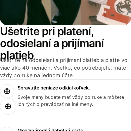
Ušetrite pri platení,
odosielaní a prijímaní
platieb
Ušetrite na odosielaní a prijímaní platieb a plaťte vo
viac ako 40 menách. Všetko, čo potrebujete, máte
vždy po ruke na jednom účte.
Spravujte peniaze odkiaľkoľvek.
Svoje meny budete mať vždy po ruke a môžete
ich rýchlo prevádzať na iné meny.
Medzinárodná debetná karta