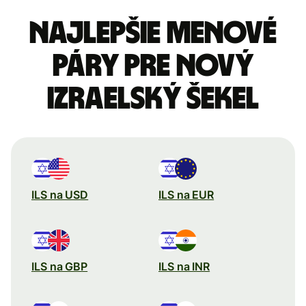
Najlepšie menové
páry pre Nový
izraelský šekel
ILS na USD
ILS na EUR
ILS na GBP
ILS na INR