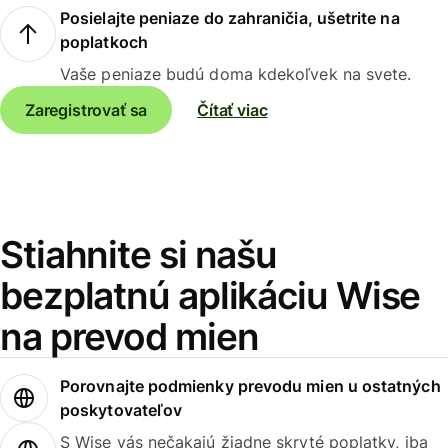
Posielajte peniaze do zahraničia, ušetrite na
poplatkoch
Vaše peniaze budú doma kdekoľvek na svete.
Zaregistrovať sa
Čítať viac
Stiahnite si našu
bezplatnú aplikáciu Wise
na prevod mien
Porovnajte podmienky prevodu mien u ostatných
poskytovateľov
S Wise vás nečakajú žiadne skryté poplatky, iba