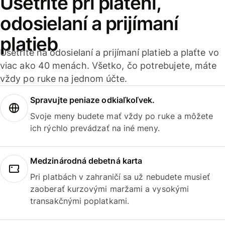
Ušetrite pri platení,
odosielaní a prijímaní
platieb
Ušetrite na odosielaní a prijímaní platieb a plaťte vo
viac ako 40 menách. Všetko, čo potrebujete, máte
vždy po ruke na jednom účte.
Spravujte peniaze odkiaľkoľvek.
Svoje meny budete mať vždy po ruke a môžete
ich rýchlo prevádzať na iné meny.
Medzinárodná debetná karta
Pri platbách v zahraničí sa už nebudete musieť
zaoberať kurzovými maržami a vysokými
transakčnými poplatkami.