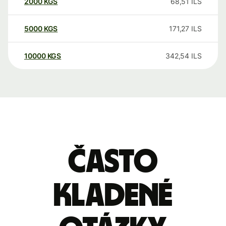
2000
KGS
68,51
ILS
5000
KGS
171,27
ILS
10000
KGS
342,54
ILS
Často
kladené