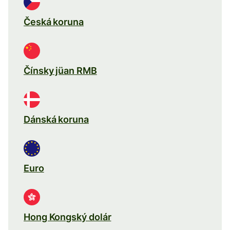
Česká koruna
Čínsky jüan RMB
Dánská koruna
Euro
Hong Kongský dolár