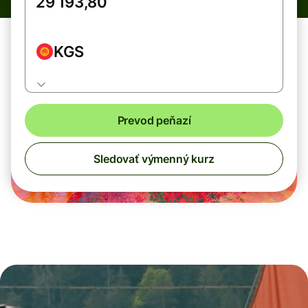
KGS
Prevod peňazí
Sledovať výmenný kurz