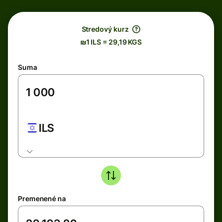
Stredový kurz
₪1 ILS = 29,19 KGS
Suma
ILS
Premenené na