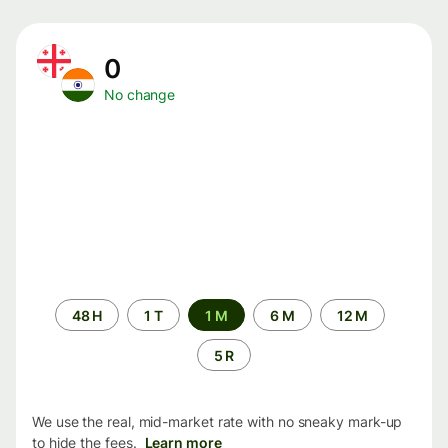
0
No change
Time
48 H
1 T
1 M
6 M
12 M
period
5 R
We use the real, mid-market rate with no sneaky mark-up
to hide the fees.
Learn more