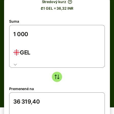
Stredový kurz
₾1 GEL = 36,32 INR
Suma
GEL
Premenené na