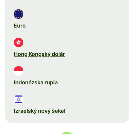
Euro
Hong Kongský dolár
Indonézska rupia
Izraelský nový šekel