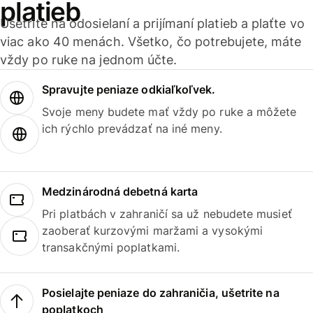
platieb
Ušetrite na odosielaní a prijímaní platieb a plaťte vo
viac ako 40 menách. Všetko, čo potrebujete, máte
vždy po ruke na jednom účte.
Spravujte peniaze odkiaľkoľvek.
Svoje meny budete mať vždy po ruke a môžete
ich rýchlo prevádzať na iné meny.
Medzinárodná debetná karta
Pri platbách v zahraničí sa už nebudete musieť
zaoberať kurzovými maržami a vysokými
transakčnými poplatkami.
Posielajte peniaze do zahraničia, ušetrite na
poplatkoch