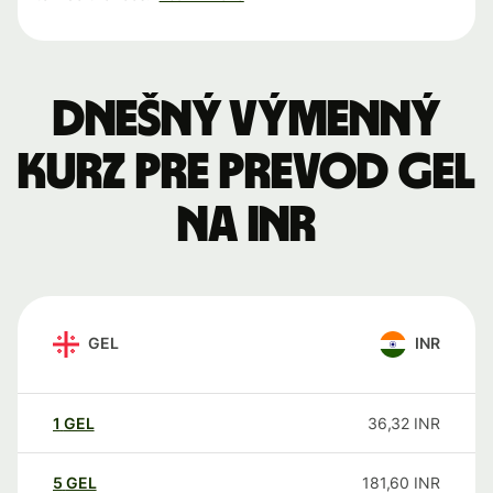
Dnešný výmenný
kurz pre prevod GEL
na INR
GEL
INR
1
GEL
36,32
INR
5
GEL
181,60
INR