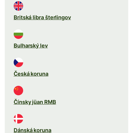
Britská libra šterlingov
Bulharský lev
Česká koruna
Čínsky jüan RMB
Dánská koruna