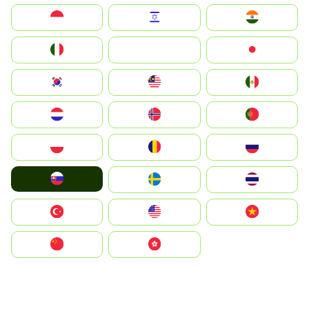
Indonesia
Israel
India
Italia
JA
Japan
South Korea
Malay
Mexico
Nederland
Norge
Portugal
Polska
România
Россия
Slovensko
Ruoŧŧa
ไทย
Türkiye
United States
Vietnam
中国
中國香港特別行政區