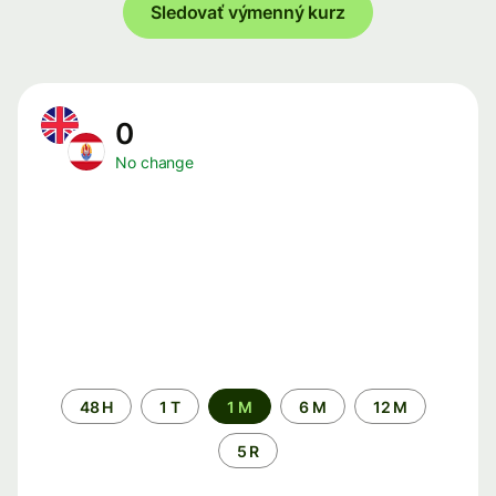
Sledovať výmenný kurz
0
No change
Time
48 H
1 T
1 M
6 M
12 M
period
5 R