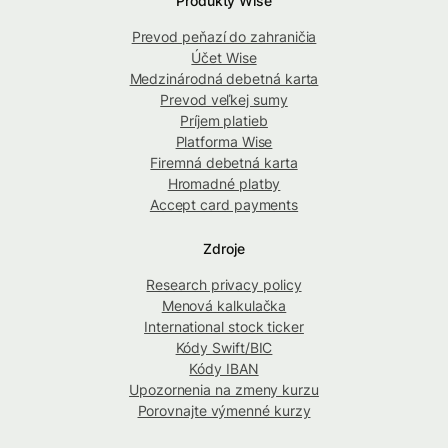
Produkty Wise
Prevod peňazí do zahraničia
Účet Wise
Medzinárodná debetná karta
Prevod veľkej sumy
Príjem platieb
Platforma Wise
Firemná debetná karta
Hromadné platby
Accept card payments
Zdroje
Research privacy policy
Menová kalkulačka
International stock ticker
Kódy Swift/BIC
Kódy IBAN
Upozornenia na zmeny kurzu
Porovnajte výmenné kurzy