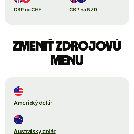
GBP na CHF
GBP na NZD
Zmeniť zdrojovú
menu
Americký dolár
Austrálsky dolár