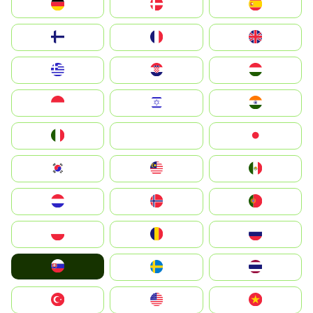
Deutschland
Denmark
España
Suomi
France
United Kingdom
Greece
Hrvatska
Magyarország
Indonesia
Israel
India
Italia
JA
Japan
South Korea
Malay
Mexico
Nederland
Norge
Portugal
Polska
România
Россия
Slovensko
Ruoŧŧa
ไทย
Türkiye
United States
Vietnam