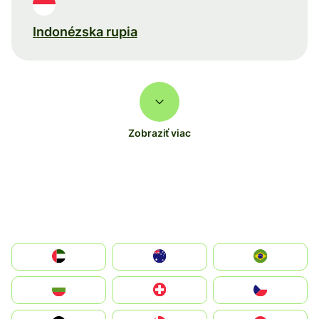
Indonézska rupia
Zobraziť viac
الإمارات العربية المتحدة
Australia
Brazil
България
Switzerland
Czechia