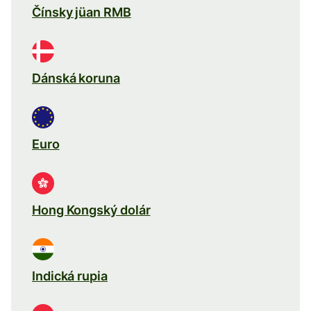
Čínsky jüan RMB
Dánská koruna
Euro
Hong Kongský dolár
Indická rupia