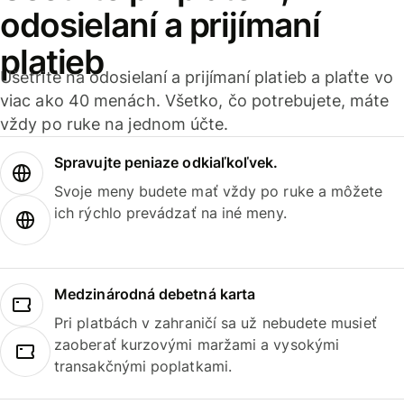
odosielaní a prijímaní
platieb
Ušetrite na odosielaní a prijímaní platieb a plaťte vo
viac ako 40 menách. Všetko, čo potrebujete, máte
vždy po ruke na jednom účte.
Spravujte peniaze odkiaľkoľvek.
Svoje meny budete mať vždy po ruke a môžete
ich rýchlo prevádzať na iné meny.
Medzinárodná debetná karta
Pri platbách v zahraničí sa už nebudete musieť
zaoberať kurzovými maržami a vysokými
transakčnými poplatkami.