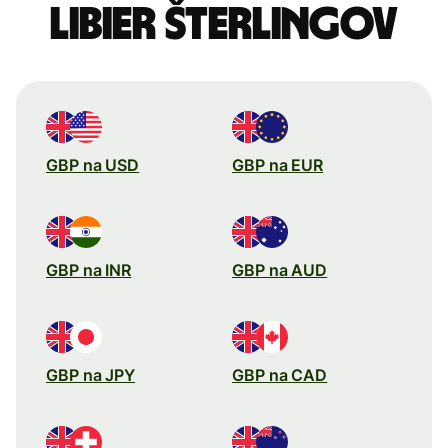
libier šterlingov
GBP na USD
GBP na EUR
GBP na INR
GBP na AUD
GBP na JPY
GBP na CAD