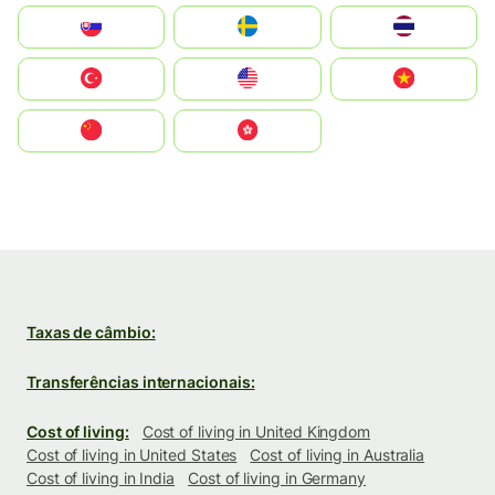
Slovensko
Ruoŧŧa
ไทย
Türkiye
United States
Vietnam
中国
中國香港特別行政區
Taxas de câmbio:
Transferências internacionais:
Cost of living:
Cost of living in United Kingdom
Cost of living in United States
Cost of living in Australia
Cost of living in India
Cost of living in Germany