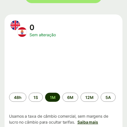
0
Sem alteração
Período
48h
1S
1M
6M
12M
5A
de
tempo
Usamos a taxa de câmbio comercial, sem margens de
lucro no câmbio para ocultar tarifas.
Saiba mais