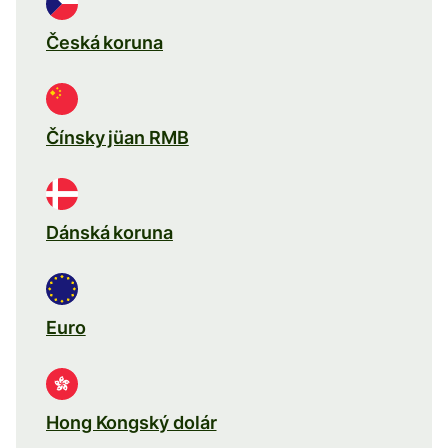
Česká koruna
Čínsky jüan RMB
Dánská koruna
Euro
Hong Kongský dolár