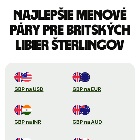
Najlepšie menové
páry pre Britských
libier šterlingov
GBP na USD
GBP na EUR
GBP na INR
GBP na AUD