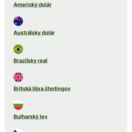
Americký dolár
Austrálsky dolár
Brazílsky real
Britská libra šterlingov
Bulharský lev