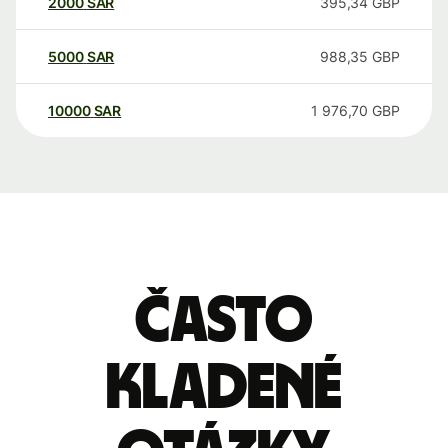
2000
SAR
395,34
GBP
5000
SAR
988,35
GBP
10000
SAR
1 976,70
GBP
Často
kladené