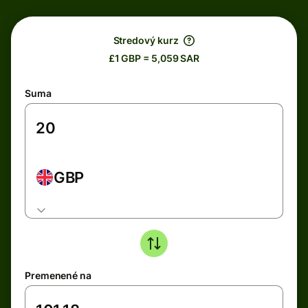
Stredový kurz
£1 GBP = 5,059 SAR
Suma
GBP
Premenené na