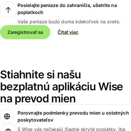
Posielajte peniaze do zahraničia, ušetrite na
poplatkoch
Vaše peniaze budú doma kdekoľvek na svete.
Zaregistrovať sa
Čítať viac
Stiahnite si našu
bezplatnú aplikáciu Wise
na prevod mien
Porovnajte podmienky prevodu mien u ostatných
poskytovateľov
S Wise vás nečakajú žiadne skryté poplatky, iba