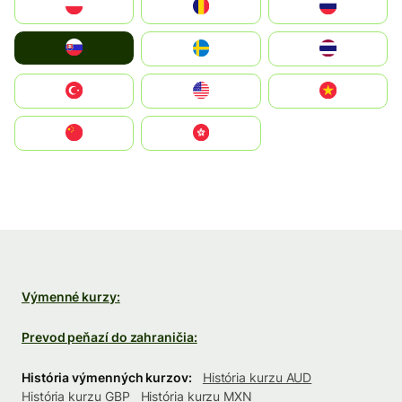
Polska
România
Россия
Slovensko
Ruoŧŧa
ไทย
Türkiye
United States
Vietnam
中国
中國香港特別行政區
Výmenné kurzy:
Prevod peňazí do zahraničia:
História výmenných kurzov:
História kurzu AUD
História kurzu GBP
História kurzu MXN