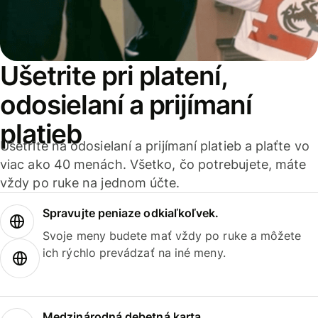
Ušetrite pri platení,
odosielaní a prijímaní
platieb
Ušetrite na odosielaní a prijímaní platieb a plaťte vo
viac ako 40 menách. Všetko, čo potrebujete, máte
vždy po ruke na jednom účte.
Spravujte peniaze odkiaľkoľvek.
Svoje meny budete mať vždy po ruke a môžete
ich rýchlo prevádzať na iné meny.
Medzinárodná debetná karta