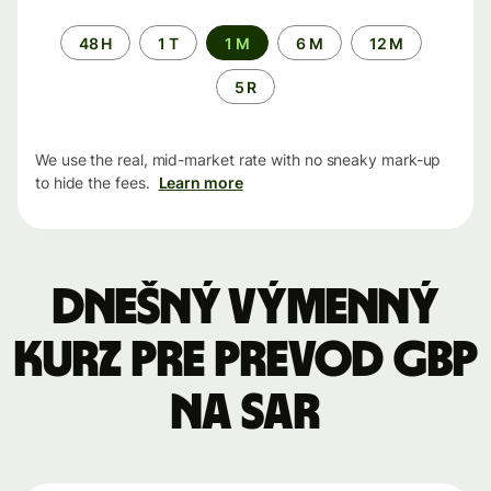
Time
48 H
1 T
1 M
6 M
12 M
period
5 R
We use the real, mid-market rate with no sneaky mark-up
to hide the fees.
Learn more
Dnešný výmenný
kurz pre prevod GBP
na SAR