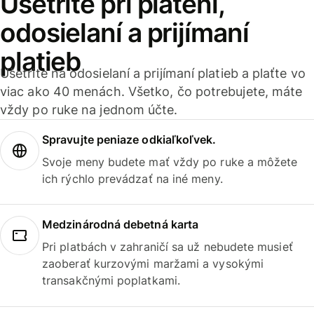
Ušetrite pri platení,
odosielaní a prijímaní
platieb
Ušetrite na odosielaní a prijímaní platieb a plaťte vo
viac ako 40 menách. Všetko, čo potrebujete, máte
vždy po ruke na jednom účte.
Spravujte peniaze odkiaľkoľvek.
Svoje meny budete mať vždy po ruke a môžete
ich rýchlo prevádzať na iné meny.
Medzinárodná debetná karta
Pri platbách v zahraničí sa už nebudete musieť
zaoberať kurzovými maržami a vysokými
transakčnými poplatkami.