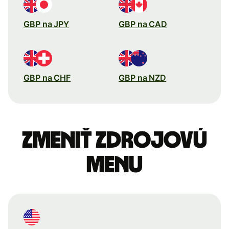
GBP na JPY
GBP na CAD
GBP na CHF
GBP na NZD
Zmeniť zdrojovú
menu