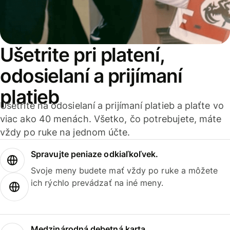
Ušetrite pri platení,
odosielaní a prijímaní
platieb
Ušetrite na odosielaní a prijímaní platieb a plaťte vo
viac ako 40 menách. Všetko, čo potrebujete, máte
vždy po ruke na jednom účte.
Spravujte peniaze odkiaľkoľvek.
Svoje meny budete mať vždy po ruke a môžete
ich rýchlo prevádzať na iné meny.
Medzinárodná debetná karta