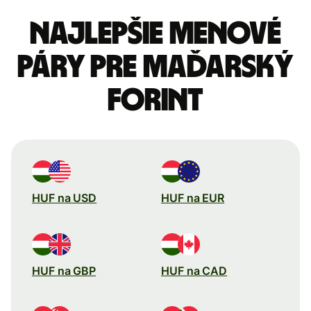
Najlepšie menové
páry pre Maďarský
forint
HUF na USD
HUF na EUR
HUF na GBP
HUF na CAD