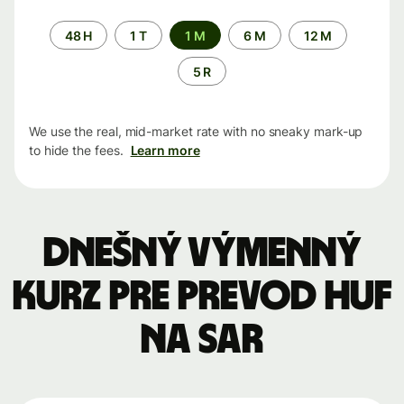
Time
48 H
1 T
1 M
6 M
12 M
period
5 R
We use the real, mid-market rate with no sneaky mark-up
to hide the fees.
Learn more
Dnešný výmenný
kurz pre prevod HUF
na SAR