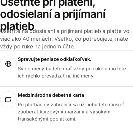
Ušetrite pri platení,
odosielaní a prijímaní
platieb
Ušetrite na odosielaní a prijímaní platieb a plaťte vo
viac ako 40 menách. Všetko, čo potrebujete, máte
vždy po ruke na jednom účte.
Spravujte peniaze odkiaľkoľvek.
Svoje meny budete mať vždy po ruke a môžete
ich rýchlo prevádzať na iné meny.
Medzinárodná debetná karta
Pri platbách v zahraničí sa už nebudete musieť
zaoberať kurzovými maržami a vysokými
transakčnými poplatkami.