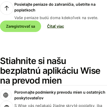
Posielajte peniaze do zahraničia, ušetrite na
poplatkoch
Vaše peniaze budú doma kdekoľvek na svete.
Zaregistrovať sa
Čítať viac
Stiahnite si našu
bezplatnú aplikáciu Wise
na prevod mien
Porovnajte podmienky prevodu mien u ostatných
poskytovateľov
S Wise vás nečakajú žiadne skryté poplatky, iba