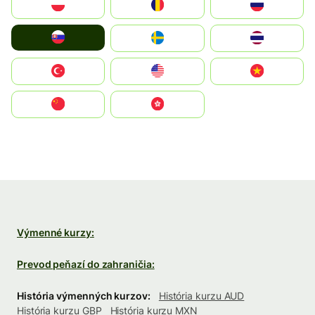
Polska
România
Россия
Slovensko
Ruoŧŧa
ไทย
Türkiye
United States
Vietnam
中国
中國香港特別行政區
Výmenné kurzy:
Prevod peňazí do zahraničia:
História výmenných kurzov:
História kurzu AUD
História kurzu GBP
História kurzu MXN