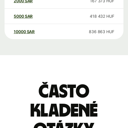
2000
SAR
167 373
HUF
5000
SAR
418 432
HUF
10000
SAR
836 863
HUF
Často
kladené