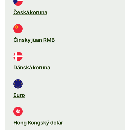
Česká koruna
Čínsky jüan RMB
Dánská koruna
Euro
Hong Kongský dolár