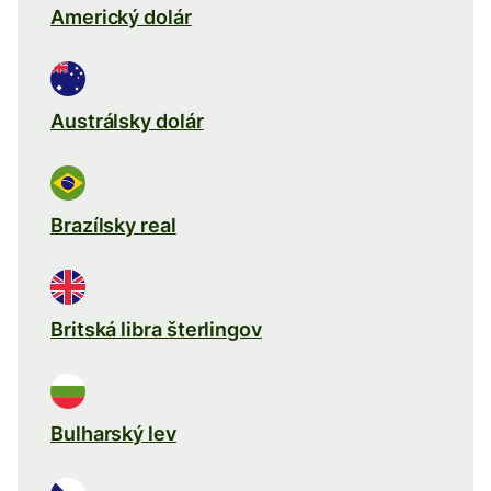
Americký dolár
Austrálsky dolár
Brazílsky real
Britská libra šterlingov
Bulharský lev