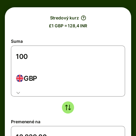
Stredový kurz
£1 GBP = 128,4 INR
Suma
GBP
Premenené na