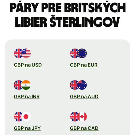
páry pre Britských
libier šterlingov
GBP na USD
GBP na EUR
GBP na INR
GBP na AUD
GBP na JPY
GBP na CAD