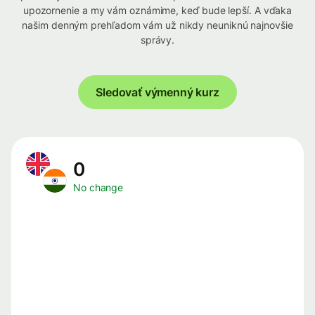
upozornenie a my vám oznámime, keď bude lepší. A vďaka
našim denným prehľadom vám už nikdy neuniknú najnovšie
správy.
Sledovať výmenný kurz
0
No change