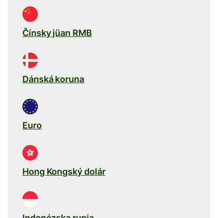
Čínsky jüan RMB
Dánská koruna
Euro
Hong Kongský dolár
Indonézska rupia