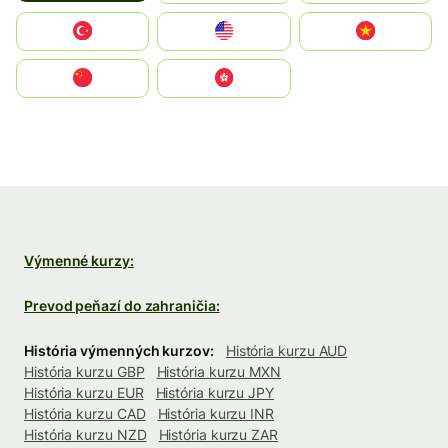
Türkiye
United States
Vietnam
中国
中國香港特別行政區
Výmenné kurzy:
Prevod peňazí do zahraničia:
História výmenných kurzov:
História kurzu AUD
História kurzu GBP
História kurzu MXN
História kurzu EUR
História kurzu JPY
História kurzu CAD
História kurzu INR
História kurzu NZD
História kurzu ZAR