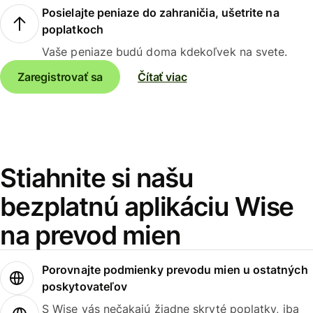
Posielajte peniaze do zahraničia, ušetrite na
poplatkoch
Vaše peniaze budú doma kdekoľvek na svete.
Zaregistrovať sa
Čítať viac
Stiahnite si našu
bezplatnú aplikáciu Wise
na prevod mien
Porovnajte podmienky prevodu mien u ostatných
poskytovateľov
S Wise vás nečakajú žiadne skryté poplatky, iba