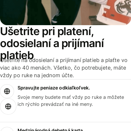
Ušetrite pri platení,
odosielaní a prijímaní
platieb
Ušetrite na odosielaní a prijímaní platieb a plaťte vo
viac ako 40 menách. Všetko, čo potrebujete, máte
vždy po ruke na jednom účte.
Spravujte peniaze odkiaľkoľvek.
Svoje meny budete mať vždy po ruke a môžete
ich rýchlo prevádzať na iné meny.
Medzinárodná debetná karta