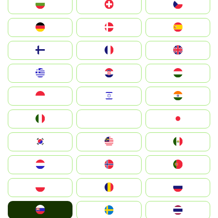
България
Switzerland
Czechia
Deutschland
Denmark
España
Suomi
France
United Kingdom
Greece
Hrvatska
Magyarország
Indonesia
Israel
India
Italia
JA
Japan
South Korea
Malay
Mexico
Nederland
Norge
Portugal
Polska
România
Россия
Slovensko
Ruoŧŧa
ไทย