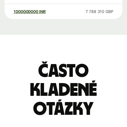
1000000000
INR
7 788 310
GBP
Často
kladené
otázky