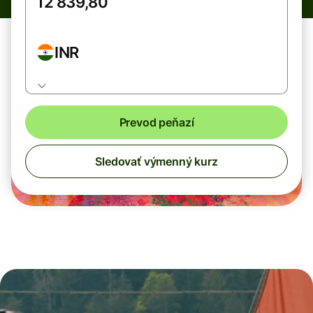
INR
Prevod peňazí
Sledovať výmenný kurz