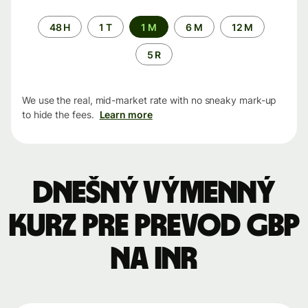
Time
48 H
1 T
1 M
6 M
12 M
period
5 R
We use the real, mid-market rate with no sneaky mark-up
to hide the fees.
Learn more
Dnešný výmenný
kurz pre prevod GBP
na INR