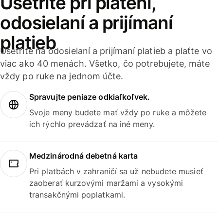
Ušetrite pri platení,
odosielaní a prijímaní
platieb
Ušetrite na odosielaní a prijímaní platieb a plaťte vo
viac ako 40 menách. Všetko, čo potrebujete, máte
vždy po ruke na jednom účte.
Spravujte peniaze odkiaľkoľvek.
Svoje meny budete mať vždy po ruke a môžete
ich rýchlo prevádzať na iné meny.
Medzinárodná debetná karta
Pri platbách v zahraničí sa už nebudete musieť
zaoberať kurzovými maržami a vysokými
transakčnými poplatkami.