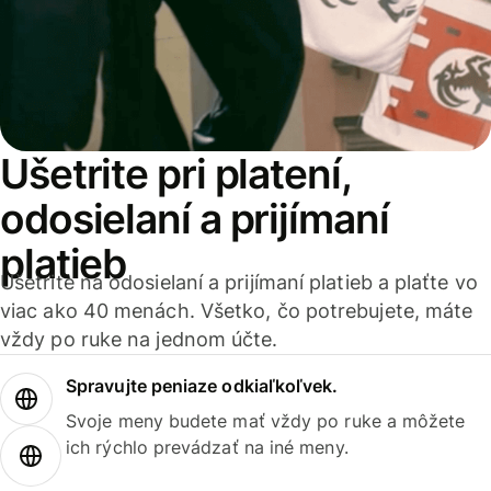
Ušetrite pri platení,
odosielaní a prijímaní
platieb
Ušetrite na odosielaní a prijímaní platieb a plaťte vo
viac ako 40 menách. Všetko, čo potrebujete, máte
vždy po ruke na jednom účte.
Spravujte peniaze odkiaľkoľvek.
Svoje meny budete mať vždy po ruke a môžete
ich rýchlo prevádzať na iné meny.