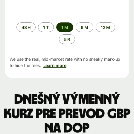
Time
48 H
1 T
1 M
6 M
12 M
period
5 R
We use the real, mid-market rate with no sneaky mark-up
to hide the fees.
Learn more
Dnešný výmenný
kurz pre prevod GBP
na DOP