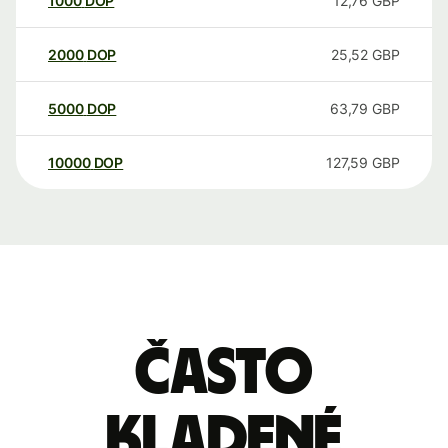
1000
DOP
12,76
GBP
2000
DOP
25,52
GBP
5000
DOP
63,79
GBP
10000
DOP
127,59
GBP
Často
kladené