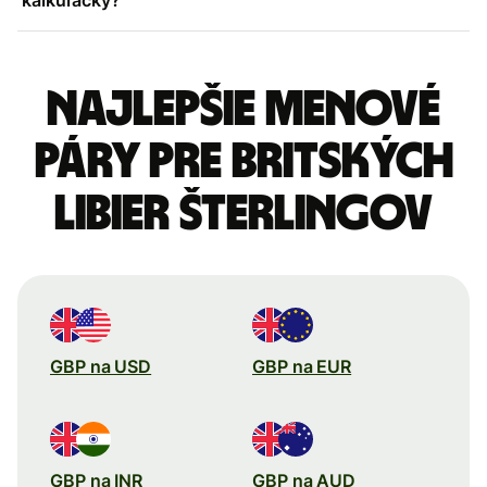
Najlepšie menové
páry pre Britských
libier šterlingov
GBP na USD
GBP na EUR
GBP na INR
GBP na AUD