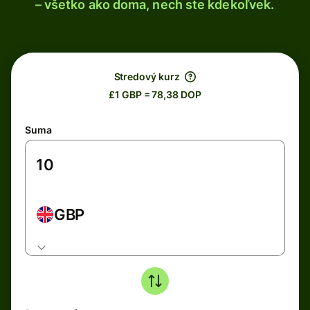
– všetko ako doma, nech ste kdekoľvek.
Stredový kurz
£1 GBP = 78,38 DOP
Suma
GBP