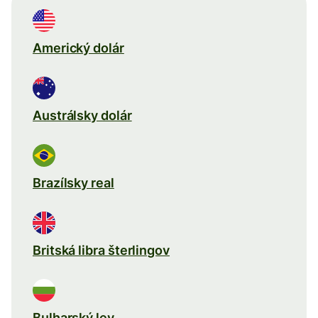
Americký dolár
Austrálsky dolár
Brazílsky real
Britská libra šterlingov
Bulharský lev