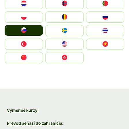
Nederland
Norge
Portugal
Polska
România
Россия
Slovensko
Ruoŧŧa
ไทย
Türkiye
United States
Vietnam
中国
中國香港特別行政區
Výmenné kurzy:
Prevod peňazí do zahraničia: