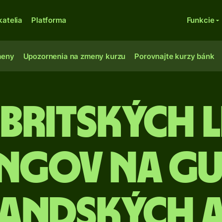
katelia
Platforma
Funkcie
meny
Upozornenia na zmeny kurzu
Porovnajte kurzy bánk
Britských l
ingov na g
andských A