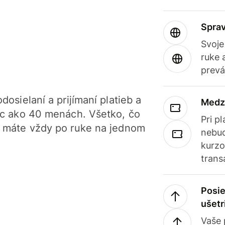
Sprav
Svoje
ruke 
prevá
dosielaní a prijímaní platieb a
Medz
iac ako 40 menách. Všetko, čo
Pri p
, máte vždy po ruke na jednom
nebud
kurzo
trans
Posie
ušetr
Vaše