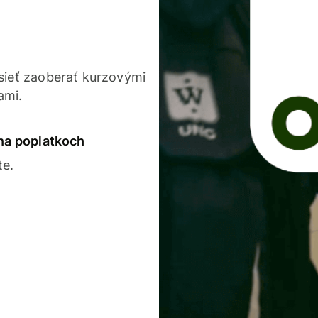
usieť zaoberať kurzovými
ami.
 na poplatkoch
te.