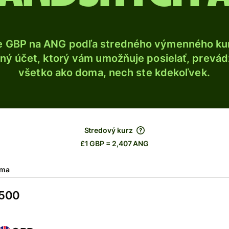
e GBP na ANG podľa stredného výmenného kur
ý účet, ktorý vám umožňuje posielať, prevádza
všetko ako doma, nech ste kdekoľvek.
Stredový kurz
£1 GBP = 2,407 ANG
ma