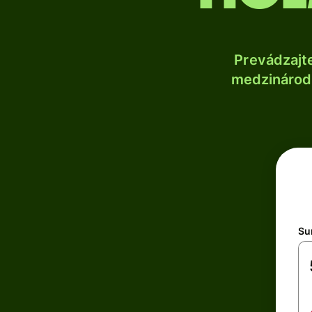
Prevádzajt
medzinárodn
Su