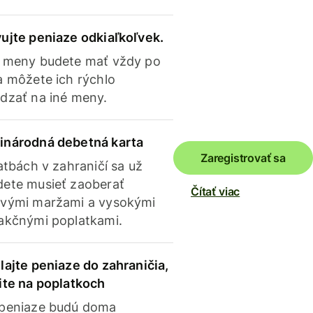
ujte peniaze odkiaľkoľvek.
 meny budete mať vždy po
a môžete ich rýchlo
dzať na iné meny.
inárodná debetná karta
Zaregistrovať sa
latbách v zahraničí sa už
ete musieť zaoberať
Čítať viac
vými maržami a vysokými
akčnými poplatkami.
lajte peniaze do zahraničia,
ite na poplatkoch
 peniaze budú doma