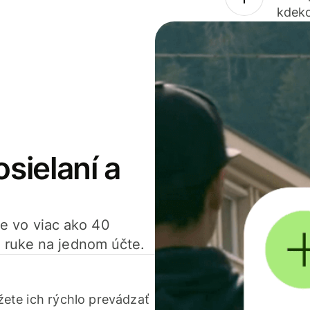
kdeko
osielaní a
ťte vo viac ako 40
 ruke na jednom účte.
ete ich rýchlo prevádzať