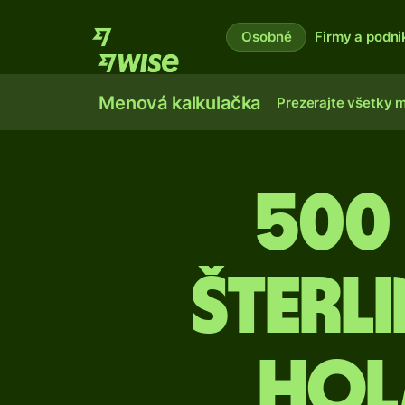
Osobné
Firmy a podni
Menová kalkulačka
Prezerajte všetky 
500 
šterl
Hol