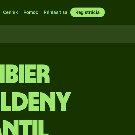
Cenník
Pomoc
Prihlásiť sa
Registrácia
ibier
uldeny
ntil