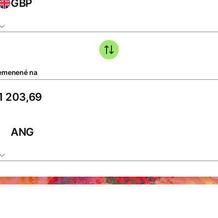
GBP
emenené na
ANG