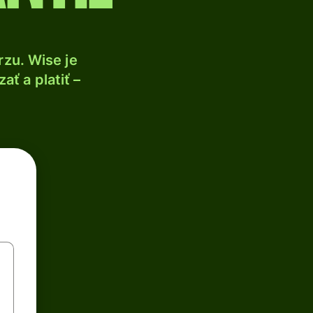
zu. Wise je
ť a platiť –