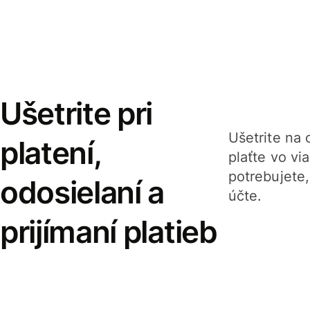
Ušetrite pri
Ušetrite na o
platení,
plaťte vo v
potrebujete
odosielaní a
účte.
prijímaní platieb