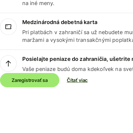
na iné meny.
Medzinárodná debetná karta
Pri platbách v zahraničí sa už nebudete m
maržami a vysokými transakčnými poplatk
Posielajte peniaze do zahraničia, ušetrite
Vaše peniaze budú doma kdekoľvek na sve
Zaregistrovať sa
Čítať viac