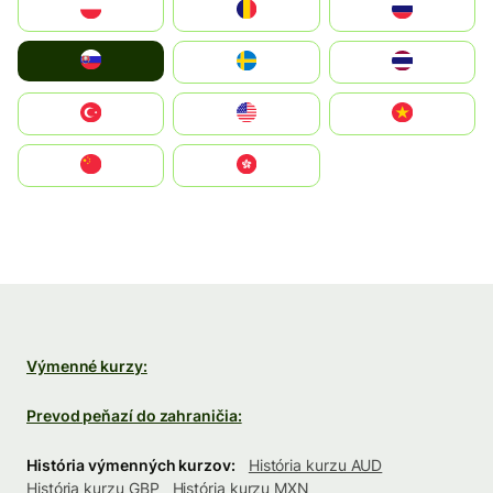
Polska
România
Россия
Slovensko
Ruoŧŧa
ไทย
Türkiye
United States
Vietnam
中国
中國香港特別行政區
Výmenné kurzy:
Prevod peňazí do zahraničia:
História výmenných kurzov:
História kurzu AUD
História kurzu GBP
História kurzu MXN