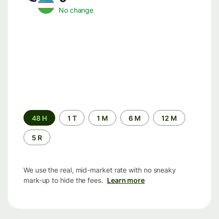
No change
Time
48 H
1 T
1 M
6 M
12 M
period
5 R
We use the real, mid-market rate with no sneaky
mark-up to hide the fees.
Learn more