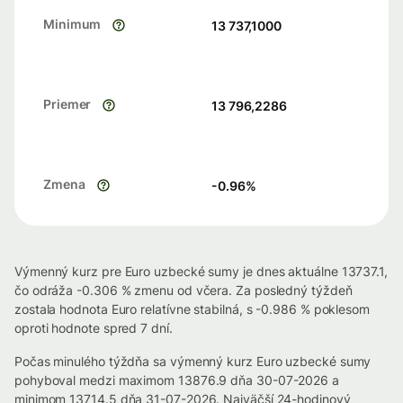
Minimum
13 737,1000
Priemer
13 796,2286
Zmena
-0.96
%
Výmenný kurz pre Euro uzbecké sumy je dnes aktuálne 13737.1,
čo odráža -0.306 % zmenu od včera. Za posledný týždeň
zostala hodnota Euro relatívne stabilná, s -0.986 % poklesom
oproti hodnote spred 7 dní.
Počas minulého týždňa sa výmenný kurz Euro uzbecké sumy
pohyboval medzi maximom 13876.9 dňa 30-07-2026 a
minimom 13714.5 dňa 31-07-2026. Najväčší 24-hodinový