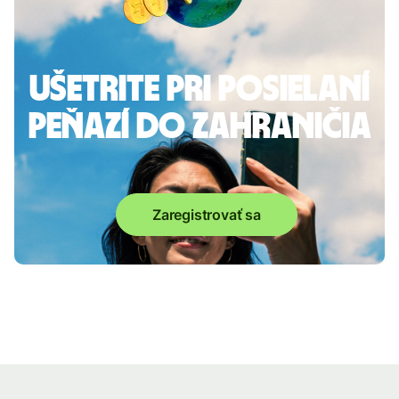
Ušetrite pri posielaní
peňazí do zahraničia
Zaregistrovať sa