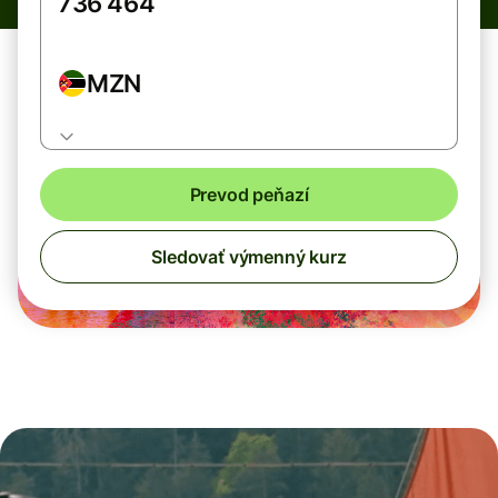
MZN
Prevod peňazí
Sledovať výmenný kurz