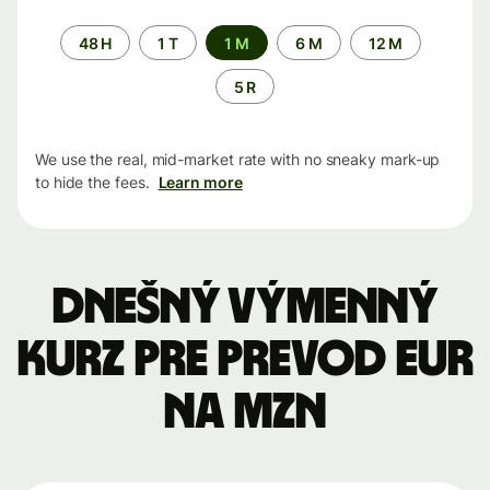
Time
48 H
1 T
1 M
6 M
12 M
period
5 R
We use the real, mid-market rate with no sneaky mark-up
to hide the fees.
Learn more
Dnešný výmenný
kurz pre prevod EUR
na MZN