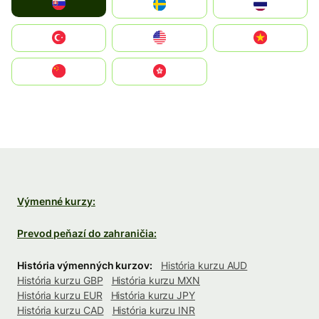
Slovensko
Ruoŧŧa
ไทย
Türkiye
United States
Vietnam
中国
中國香港特別行政區
Výmenné kurzy:
Prevod peňazí do zahraničia:
História výmenných kurzov:
História kurzu AUD
História kurzu GBP
História kurzu MXN
História kurzu EUR
História kurzu JPY
História kurzu CAD
História kurzu INR