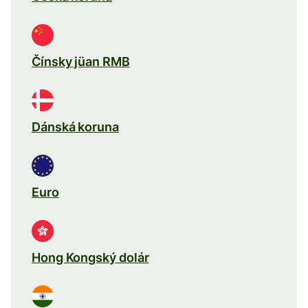
Čínsky jüan RMB
Dánská koruna
Euro
Hong Kongský dolár