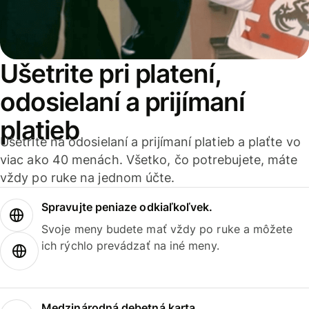
Ušetrite pri platení,
odosielaní a prijímaní
platieb
Ušetrite na odosielaní a prijímaní platieb a plaťte vo
viac ako 40 menách. Všetko, čo potrebujete, máte
vždy po ruke na jednom účte.
Spravujte peniaze odkiaľkoľvek.
Svoje meny budete mať vždy po ruke a môžete
ich rýchlo prevádzať na iné meny.
Medzinárodná debetná karta