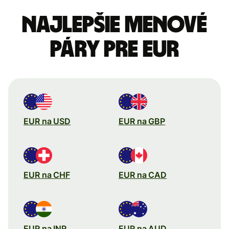
Najlepšie menové
páry pre Eur
EUR na USD
EUR na GBP
EUR na CHF
EUR na CAD
EUR na INR
EUR na AUD