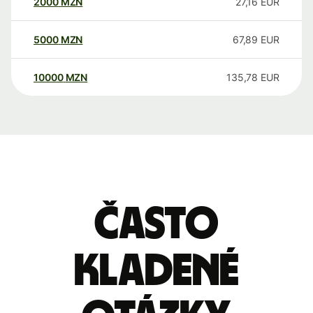
2000
MZN
27,16
EUR
5000
MZN
67,89
EUR
10000
MZN
135,78
EUR
Často
kladené