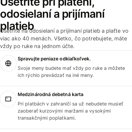
Ušetrite pri platení,
odosielaní a prijímaní
platieb
Ušetrite na odosielaní a prijímaní platieb a plaťte vo
viac ako 40 menách. Všetko, čo potrebujete, máte
vždy po ruke na jednom účte.
Spravujte peniaze odkiaľkoľvek.
Svoje meny budete mať vždy po ruke a môžete
ich rýchlo prevádzať na iné meny.
Medzinárodná debetná karta
Pri platbách v zahraničí sa už nebudete musieť
zaoberať kurzovými maržami a vysokými
transakčnými poplatkami.