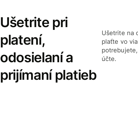
Ušetrite pri
Ušetrite na o
platení,
plaťte vo v
potrebujete
odosielaní a
účte.
prijímaní platieb