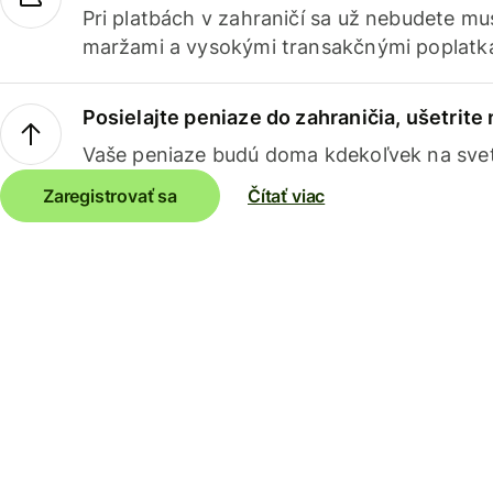
Pri platbách v zahraničí sa už nebudete m
maržami a vysokými transakčnými poplatk
Posielajte peniaze do zahraničia, ušetrite
Vaše peniaze budú doma kdekoľvek na sve
Zaregistrovať sa
Čítať viac