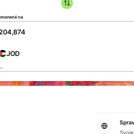
emenené na
JOD
Sprav
Svoje