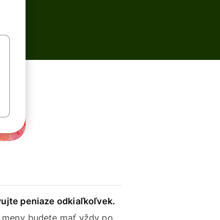
ujte peniaze odkiaľkoľvek.
 meny budete mať vždy po