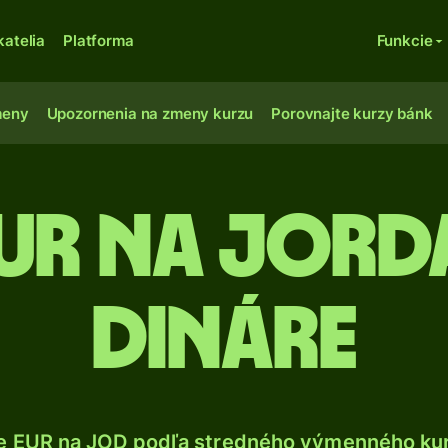
katelia
Platforma
Funkcie
meny
Upozornenia na zmeny kurzu
Porovnajte kurzy bánk
Eur na jord
dináre
e EUR na JOD podľa stredného výmenného kur