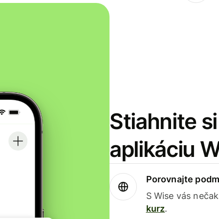
Stiahnite s
aplikáciu 
Porovnajte podm
S Wise vás nečak
kurz
.