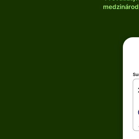
medzinárodn
Su