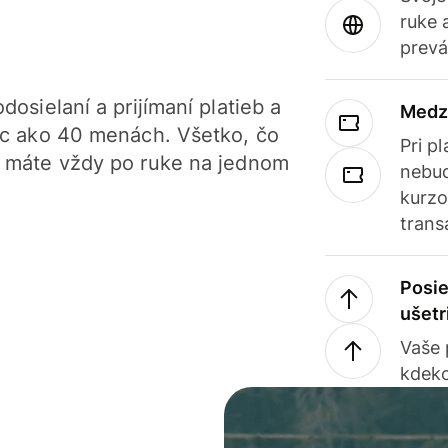
ruke 
prevá
dosielaní a prijímaní platieb a
Medz
iac ako 40 menách. Všetko, čo
Pri p
, máte vždy po ruke na jednom
nebud
kurzo
trans
Posie
ušetr
Vaše
kdeko