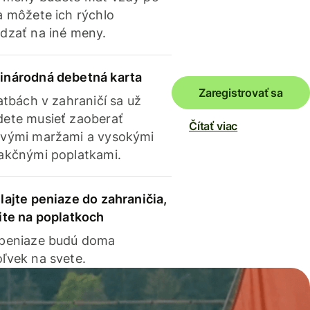
a môžete ich rýchlo
dzať na iné meny.
inárodná debetná karta
Zaregistrovať sa
latbách v zahraničí sa už
ete musieť zaoberať
Čítať viac
vými maržami a vysokými
akčnými poplatkami.
lajte peniaze do zahraničia,
ite na poplatkoch
 peniaze budú doma
ľvek na svete.