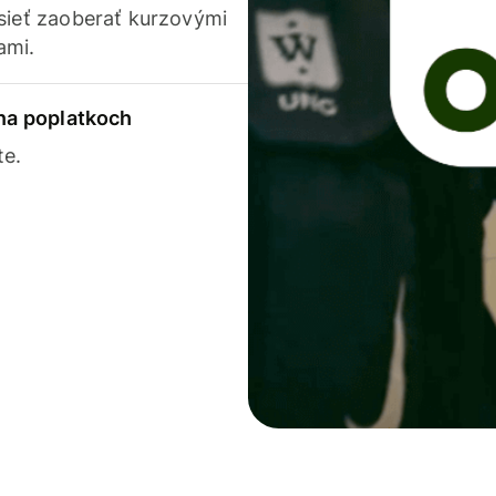
usieť zaoberať kurzovými
ami.
 na poplatkoch
te.