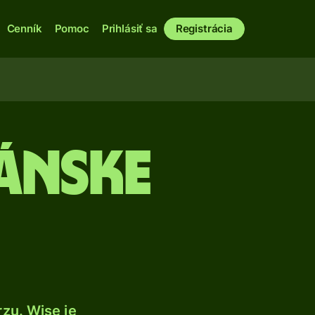
Cenník
Pomoc
Prihlásiť sa
Registrácia
ánske
zu. Wise je