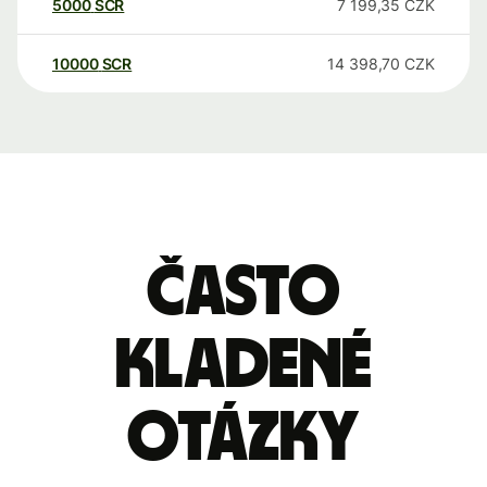
5000
SCR
7 199,35
CZK
10000
SCR
14 398,70
CZK
Často
kladené
otázky