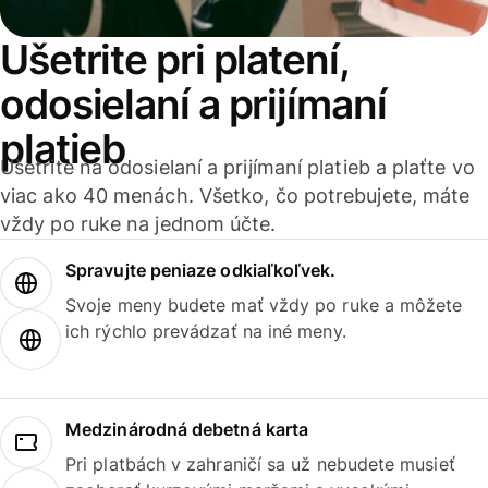
Ušetrite pri platení,
odosielaní a prijímaní
platieb
Ušetrite na odosielaní a prijímaní platieb a plaťte vo
viac ako 40 menách. Všetko, čo potrebujete, máte
vždy po ruke na jednom účte.
Spravujte peniaze odkiaľkoľvek.
Svoje meny budete mať vždy po ruke a môžete
ich rýchlo prevádzať na iné meny.
Medzinárodná debetná karta
Pri platbách v zahraničí sa už nebudete musieť