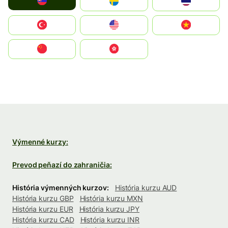
Slovensko
Ruoŧŧa
ไทย
Türkiye
United States
Vietnam
中国
中國香港特別行政區
Výmenné kurzy:
Prevod peňazí do zahraničia:
História výmenných kurzov:
História kurzu AUD
História kurzu GBP
História kurzu MXN
História kurzu EUR
História kurzu JPY
História kurzu CAD
História kurzu INR