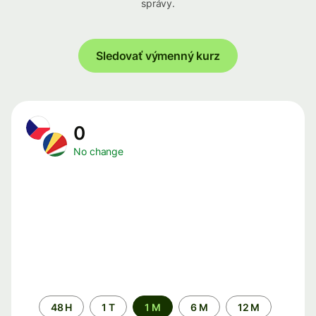
správy.
Sledovať výmenný kurz
0
No change
Time
48 H
1 T
1 M
6 M
12 M
period