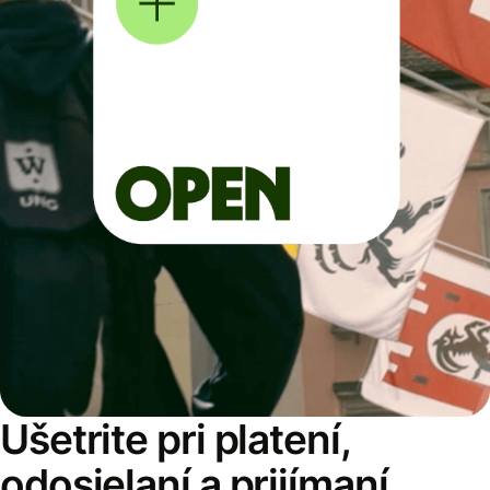
Ušetrite pri platení,
odosielaní a prijímaní