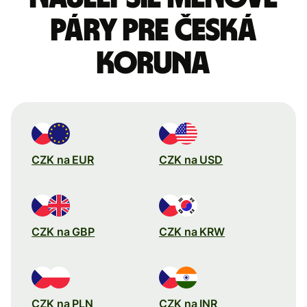
páry pre Česká
koruna
CZK na EUR
CZK na USD
CZK na GBP
CZK na KRW
CZK na PLN
CZK na INR