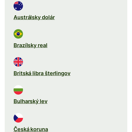
Austrálsky dolár
Brazílsky real
Britská libra šterlingov
Bulharský lev
Česká koruna