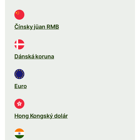
Čínsky jüan RMB
Dánská koruna
Euro
Hong Kongský dolár