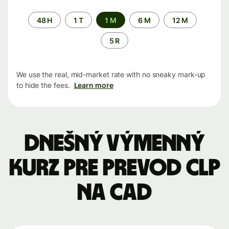
Time
48 H
1 T
1 M
6 M
12 M
period
5 R
We use the real, mid-market rate with no sneaky mark-up
to hide the fees.
Learn more
Dnešný výmenný
kurz pre prevod CLP
na CAD