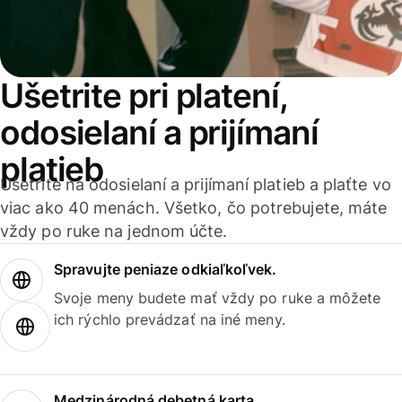
Ušetrite pri platení,
odosielaní a prijímaní
platieb
Ušetrite na odosielaní a prijímaní platieb a plaťte vo
viac ako 40 menách. Všetko, čo potrebujete, máte
vždy po ruke na jednom účte.
Spravujte peniaze odkiaľkoľvek.
Svoje meny budete mať vždy po ruke a môžete
ich rýchlo prevádzať na iné meny.
Medzinárodná debetná karta