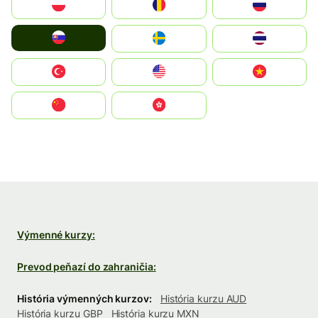
Polska
România
Россия
Slovensko
Ruoŧŧa
ไทย
Türkiye
United States
Vietnam
中国
中國香港特別行政區
Výmenné kurzy:
Prevod peňazí do zahraničia:
História výmenných kurzov:
História kurzu AUD
História kurzu GBP
História kurzu MXN