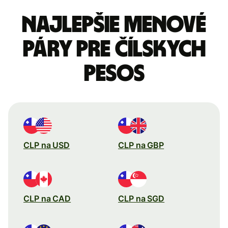
Najlepšie menové
páry pre Čílskych
pesos
CLP na USD
CLP na GBP
CLP na CAD
CLP na SGD