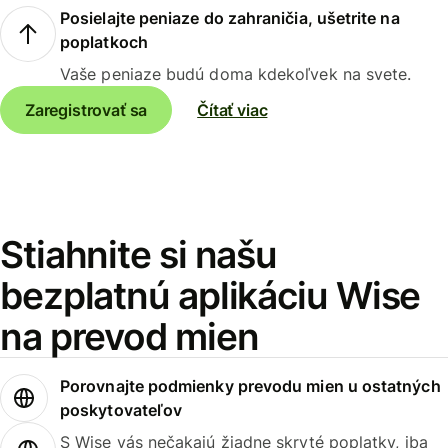
Posielajte peniaze do zahraničia, ušetrite na
poplatkoch
Vaše peniaze budú doma kdekoľvek na svete.
Zaregistrovať sa
Čítať viac
Stiahnite si našu
bezplatnú aplikáciu Wise
na prevod mien
Porovnajte podmienky prevodu mien u ostatných
poskytovateľov
S Wise vás nečakajú žiadne skryté poplatky, iba