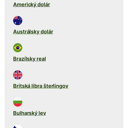
Americký dolár
Austrálsky dolár
Brazílsky real
Britská libra šterlingov
Bulharský lev