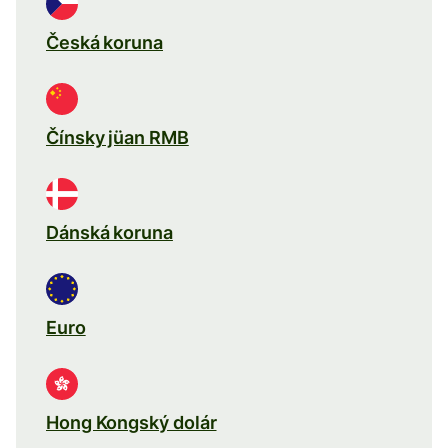
Česká koruna
Čínsky jüan RMB
Dánská koruna
Euro
Hong Kongský dolár