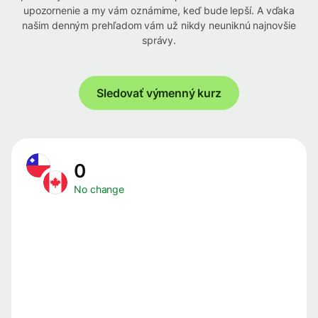
upozornenie a my vám oznámime, keď bude lepší. A vďaka
našim denným prehľadom vám už nikdy neuniknú najnovšie
správy.
Sledovať výmenný kurz
0
No change