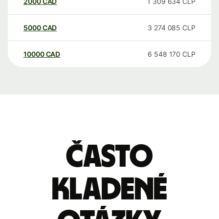
2000
CAD
1 309 634
CLP
5000
CAD
3 274 085
CLP
10000
CAD
6 548 170
CLP
Často
kladené