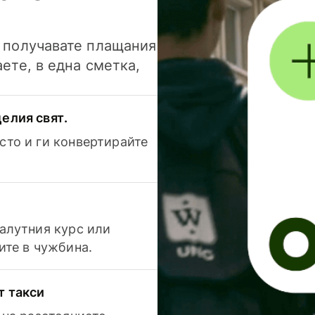
и получавате плащания
аете, в една сметка,
елия свят.
сто и ги конвертирайте
валутния курс или
ите в чужбина.
т такси