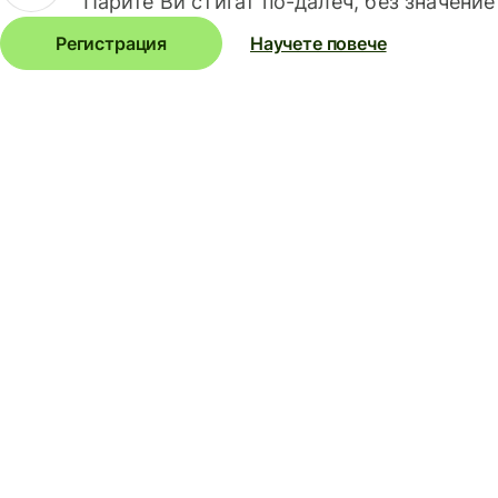
Парите Ви стигат по-далеч, без значение
Регистрация
Научете повече