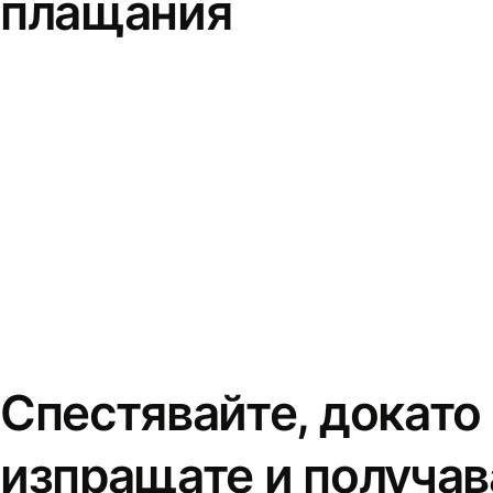
плащания
Спестявайте, докато
изпращате и получав