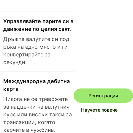
Управлявайте парите си в
движение по целия свят.
Дръжте валутите си под
ръка на едно място и ги
конвертирайте за
секунди.
Международна дебитна
карта
Регистрация
Никога не се тревожете
за надценки на валутния
Научете повече
курс или високи такси за
трансакции, когато
харчите в чужбина.