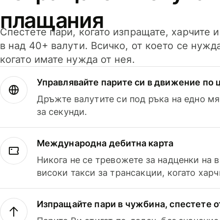
плащания
Спестете пари, когато изпращате, харчите 
в над 40+ валути. Всичко, от което се нужд
когато имате нужда от нея.
Управлявайте парите си в движение по ц
Дръжте валутите си под ръка на едно мя
за секунди.
Международна дебитна карта
Никога не се тревожете за надценки на 
високи такси за трансакции, когато харч
Изпращайте пари в чужбина, спестете о