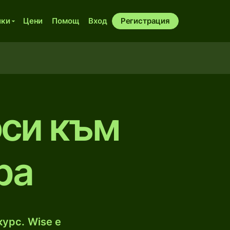
ики
Цени
Помощ
Вход
Регистрация
оси към
ра
урс. Wise е