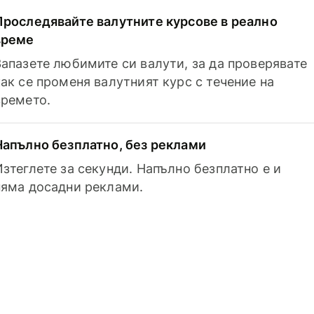
Проследявайте валутните курсове в реално
време
Запазете любимите си валути, за да проверявате
как се променя валутният курс с течение на
времето.
Напълно безплатно, без реклами
Изтеглете за секунди. Напълно безплатно е и
няма досадни реклами.