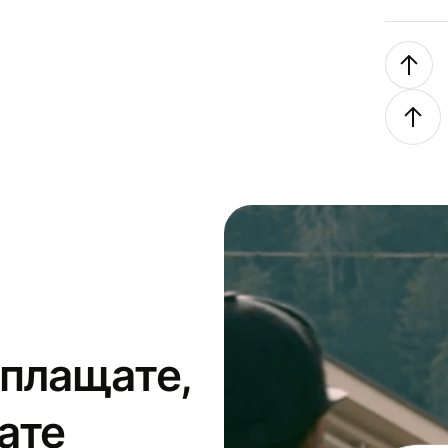
 плащате,
ате