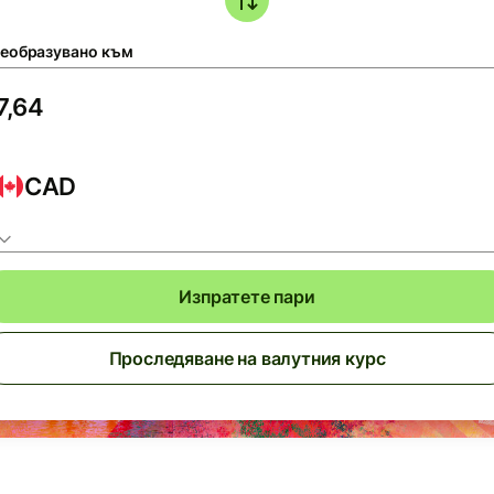
еобразувано към
CAD
Изпратете пари
Проследяване на валутния курс