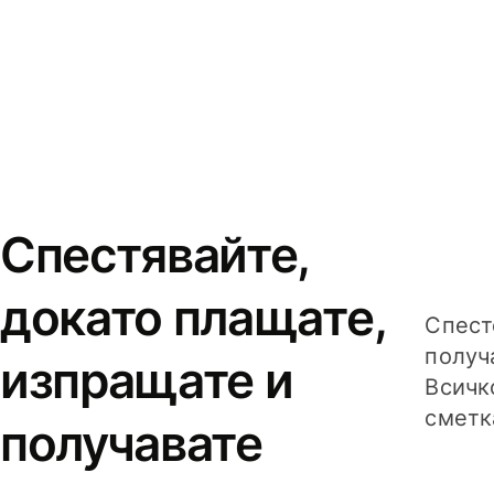
Спестявайте,
докато плащате,
Спест
получ
изпращате и
Всичк
сметк
получавате