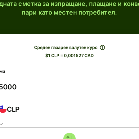
ната сметка за изпращане, плащане и конв
пари като местен потребител.
Среден пазарен валутен курс
$1 CLP = 0,001527 CAD
ма
CLP