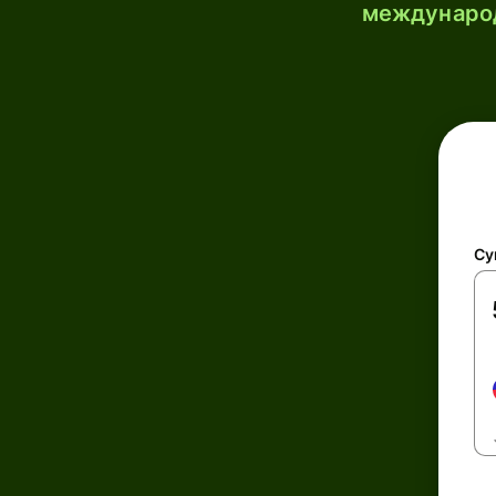
международ
Су