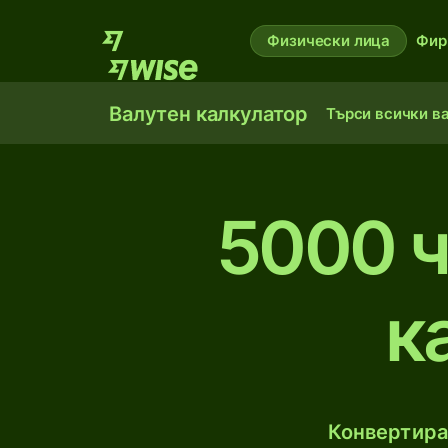
Физически лица
Фир
Валутен калкулатор
Търси всички в
5000 ч
к
Конвертирай