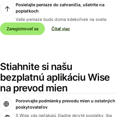
Posielajte peniaze do zahraničia, ušetrite na
poplatkoch
Vaše peniaze budú doma kdekoľvek na svete.
Zaregistrovať sa
Čítať viac
Stiahnite si našu
bezplatnú aplikáciu Wise
na prevod mien
Porovnajte podmienky prevodu mien u ostatných
poskytovateľov
S Wise vás nečakajú žiadne skryté poplatky, iba