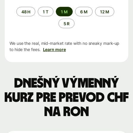
Time
48 H
1 T
1 M
6 M
12 M
period
5 R
We use the real, mid-market rate with no sneaky mark-up
to hide the fees.
Learn more
Dnešný výmenný
kurz pre prevod CHF
na RON