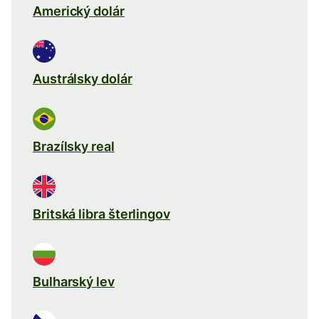
Americký dolár
Austrálsky dolár
Brazílsky real
Britská libra šterlingov
Bulharský lev