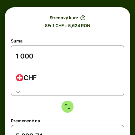
Stredový kurz
SFr.1 CHF = 5,624 RON
Suma
CHF
Premenené na