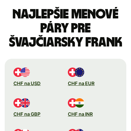
Najlepšie menové
páry pre
Švajčiarsky frank
CHF na USD
CHF na EUR
CHF na GBP
CHF na INR