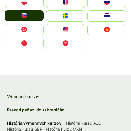
Polska
România
Россия
Slovensko
Ruoŧŧa
ไทย
Türkiye
United States
Vietnam
中国
中國香港特別行政區
Výmenné kurzy:
Prevod peňazí do zahraničia:
História výmenných kurzov:
História kurzu AUD
História kurzu GBP
História kurzu MXN