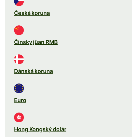
Česká koruna
Čínsky jüan RMB
Dánská koruna
Euro
Hong Kongský dolár