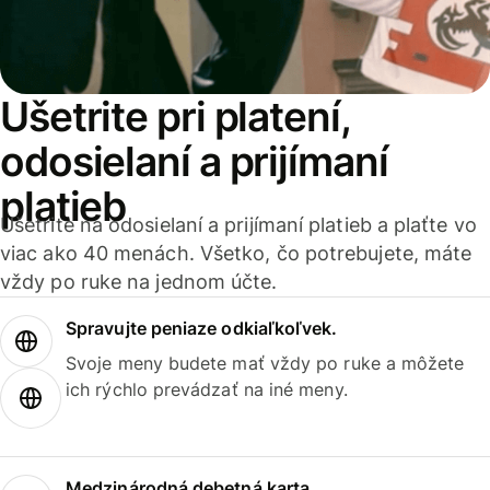
Ušetrite pri platení,
odosielaní a prijímaní
platieb
Ušetrite na odosielaní a prijímaní platieb a plaťte vo
viac ako 40 menách. Všetko, čo potrebujete, máte
vždy po ruke na jednom účte.
Spravujte peniaze odkiaľkoľvek.
Svoje meny budete mať vždy po ruke a môžete
ich rýchlo prevádzať na iné meny.
Medzinárodná debetná karta