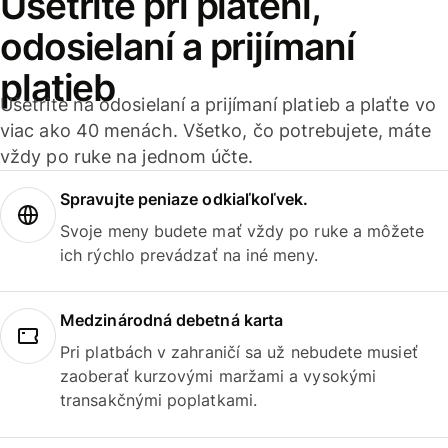
Ušetrite pri platení,
odosielaní a prijímaní
platieb
Ušetrite na odosielaní a prijímaní platieb a plaťte vo
viac ako 40 menách. Všetko, čo potrebujete, máte
vždy po ruke na jednom účte.
Spravujte peniaze odkiaľkoľvek.
Svoje meny budete mať vždy po ruke a môžete
ich rýchlo prevádzať na iné meny.
Medzinárodná debetná karta
Pri platbách v zahraničí sa už nebudete musieť
zaoberať kurzovými maržami a vysokými
transakčnými poplatkami.