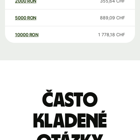
2000
RON
355,64
CHF
5000
RON
889,09
CHF
10000
RON
1 778,18
CHF
Často
kladené