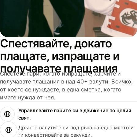
Спестявайте, докато
плащате, изпращате и
получавате плащания
Спестете пари, когато изпращате, харчите и
получавате плащания в над 40+ валути. Всичко,
от което се нуждаете, в една сметка, когато
имате нужда от нея.
Управлявайте парите си в движение по целия
свят.
Дръжте валутите си под ръка на едно място и
ги конвертирайте за секунди.