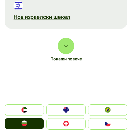
Нов израелски шекел
Покажи повече
الإمارات العربية المتحدة
Australia
Brazil
България
Switzerland
Czechia