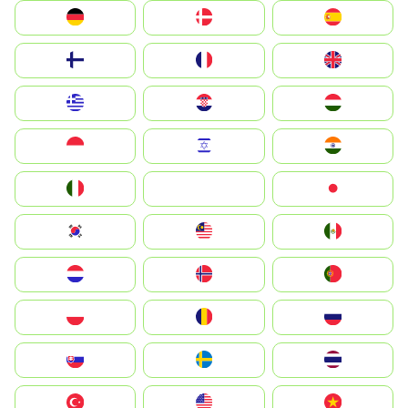
Deutschland
Denmark
España
Suomi
France
United Kingdom
Greece
Hrvatska
Magyarország
Indonesia
Israel
India
Italia
JA
Japan
South Korea
Malay
Mexico
Nederland
Norge
Portugal
Polska
România
Россия
Slovensko
Ruoŧŧa
ไทย
Türkiye
United States
Vietnam