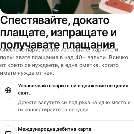
Спестявайте, докато
плащате, изпращате и
получавате плащания
Спестете пари, когато изпращате, харчите и
получавате плащания в над 40+ валути. Всичко,
от което се нуждаете, в една сметка, когато
имате нужда от нея.
Управлявайте парите си в движение по целия
свят.
Дръжте валутите си под ръка на едно място и
ги конвертирайте за секунди.
Международна дебитна карта