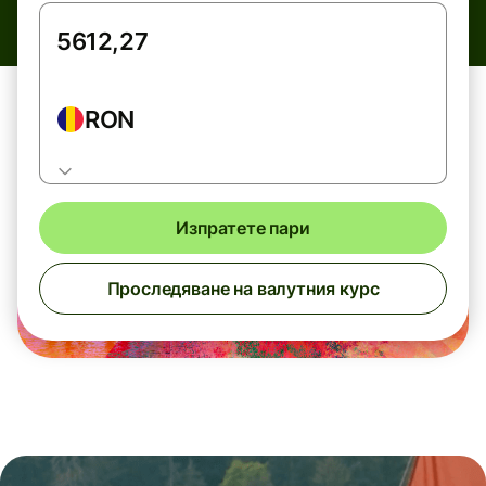
RON
Изпратете пари
Проследяване на валутния курс