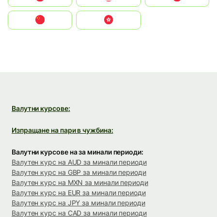
中国
中國香港特別行政區
Валутни курсове:
Изпращане на пари в чужбина:
Валутни курсове на за минали периоди:
Валутен курс на AUD за минали периоди
Валутен курс на GBP за минали периоди
Валутен курс на MXN за минали периоди
Валутен курс на EUR за минали периоди
Валутен курс на JPY за минали периоди
Валутен курс на CAD за минали периоди