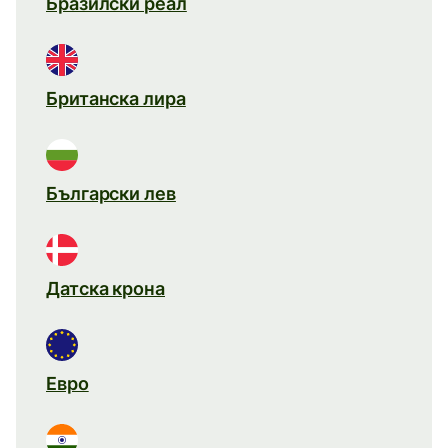
Бразилски реал
Британска лира
Български лев
Датска крона
Евро