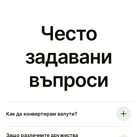
Често
задавани
въпроси
Как да конвертирам валути?
Защо различните дружества