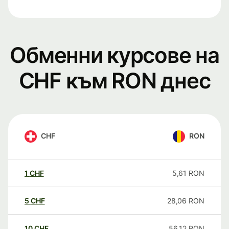
Обменни курсове на
CHF към RON днес
CHF
RON
1
CHF
5,61
RON
5
CHF
28,06
RON
10
CHF
56,12
RON