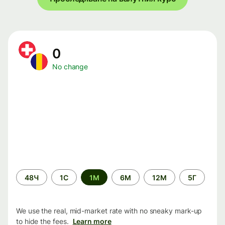
0
No change
Time
48Ч
1С
1М
6М
12М
5Г
period
We use the real, mid-market rate with no sneaky mark-up
to hide the fees.
Learn more