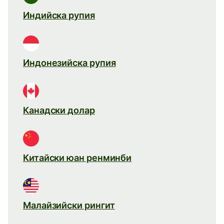
Индийска рупия
Индонезийска рупия
Канадски долар
Китайски юан ренминби
Малайзийски рингит