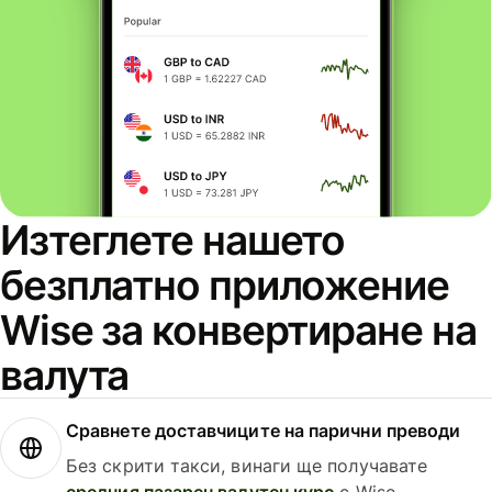
Изтеглете нашето
безплатно приложение
Wise за конвертиране на
валута
Сравнете доставчиците на парични преводи
Без скрити такси, винаги ще получавате
средния пазарен валутен курс
с Wise.