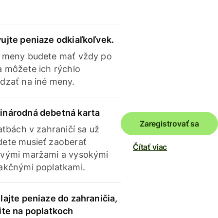
ujte peniaze odkiaľkoľvek.
 meny budete mať vždy po
a môžete ich rýchlo
dzať na iné meny.
inárodná debetná karta
Zaregistrovať sa
latbách v zahraničí sa už
ete musieť zaoberať
Čítať viac
vými maržami a vysokými
akčnými poplatkami.
lajte peniaze do zahraničia,
ite na poplatkoch