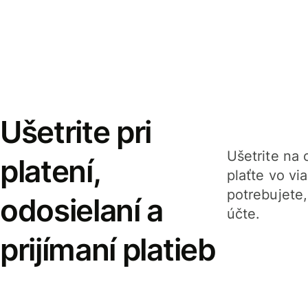
Ušetrite pri
Ušetrite na o
platení,
plaťte vo v
potrebujete
odosielaní a
účte.
prijímaní platieb