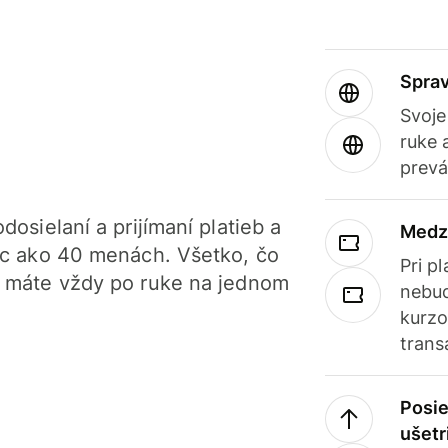
Sprav
Svoje
ruke 
prevá
dosielaní a prijímaní platieb a
Medz
iac ako 40 menách. Všetko, čo
Pri p
, máte vždy po ruke na jednom
nebud
kurzo
trans
Posie
ušetr