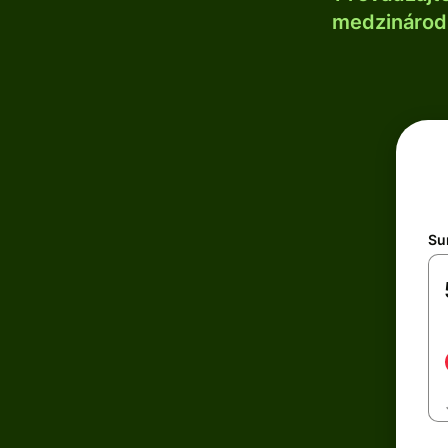
medzinárodn
Su