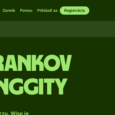
Cenník
Pomoc
Prihlásiť sa
Registrácia
frankov
inggity
zu. Wise je