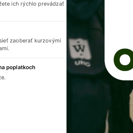
ete ich rýchlo prevádzať
usieť zaoberať kurzovými
ami.
 na poplatkoch
te.