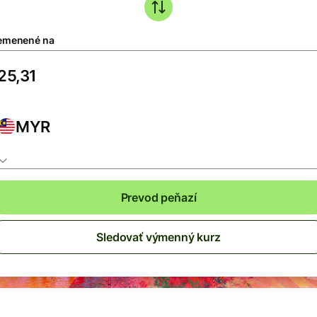
emenené na
MYR
Prevod peňazí
Sledovať výmenný kurz