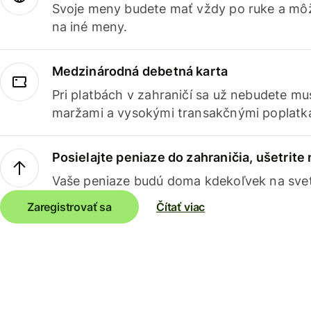
Svoje meny budete mať vždy po ruke a môž
na iné meny.
Medzinárodná debetná karta
Pri platbách v zahraničí sa už nebudete m
maržami a vysokými transakčnými poplatk
Posielajte peniaze do zahraničia, ušetrite
Vaše peniaze budú doma kdekoľvek na sve
Zaregistrovať sa
Čítať viac