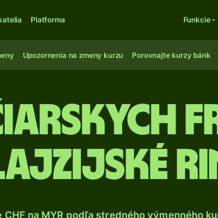
katelia
Platforma
Funkcie
meny
Upozornenia na zmeny kurzu
Porovnajte kurzy bánk
čiarskych 
ajzijské r
e CHF na MYR podľa stredného výmenného kur