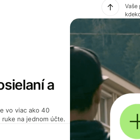
Vaše
kdeko
osielaní a
ťte vo viac ako 40
 ruke na jednom účte.