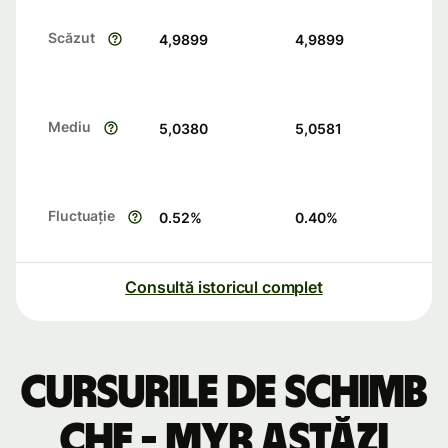
Scăzut
4,9899
4,9899
Mediu
5,0380
5,0581
Fluctuație
0.52
%
0.40
%
Consultă istoricul complet
Cursurile de schimb
CHF - MYR astăzi