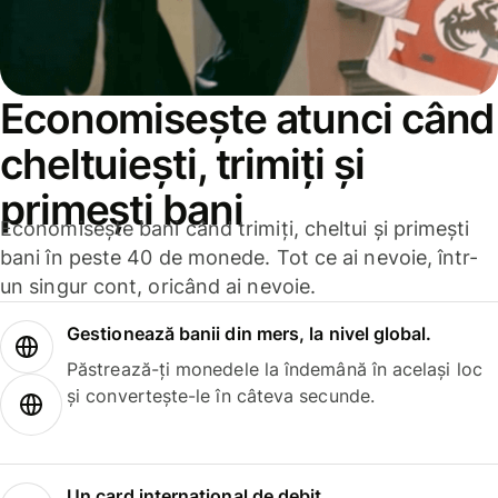
Economisește atunci când
cheltuiești, trimiți și
primești bani
Economisește bani când trimiți, cheltui și primești
bani în peste 40 de monede. Tot ce ai nevoie, într-
un singur cont, oricând ai nevoie.
Gestionează banii din mers, la nivel global.
Păstrează-ți monedele la îndemână în același loc
și convertește-le în câteva secunde.
Un card internațional de debit