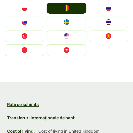
România
Polska
Россия
Slovensko
Ruoŧŧa
ไทย
Türkiye
United States
Vietnam
中国
中國香港特別行政區
Rate de schimb:
Transferuri internaționale de bani:
Cost of living:
Cost of living in United Kingdom