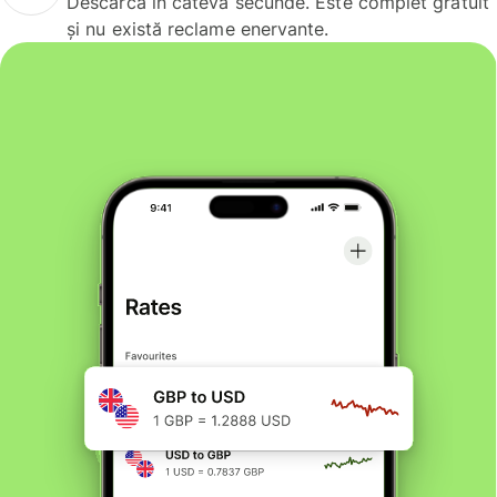
Descarcă în câteva secunde. Este complet gratuit
și nu există reclame enervante.