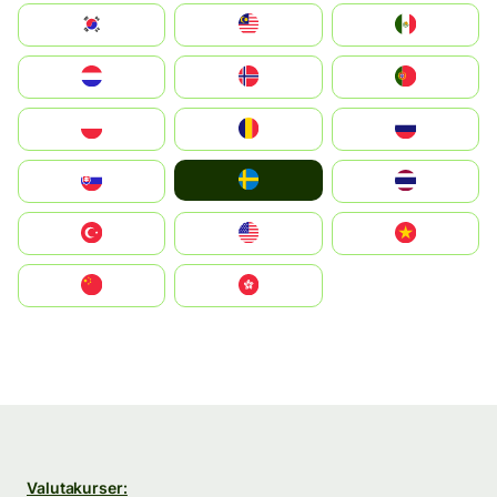
South Korea
Malay
Mexico
Nederland
Norge
Portugal
Polska
România
Россия
Ruoŧŧa
Slovensko
ไทย
Türkiye
United States
Vietnam
中国
中國香港特別行政區
Valutakurser: