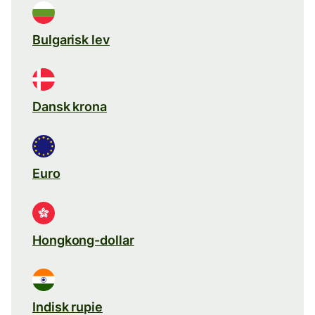
Bulgarisk lev
Dansk krona
Euro
Hongkong-dollar
Indisk rupie