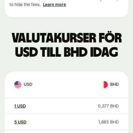
to hide the fees.
Learn more
Valutakurser för
USD till BHD idag
USD
BHD
1
USD
0,377
BHD
5
USD
1,885
BHD