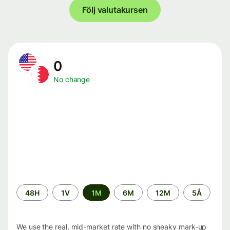
Följ valutakursen
0
No change
Time
48H
1V
1M
6M
12M
5Å
period
We use the real, mid-market rate with no sneaky mark-up