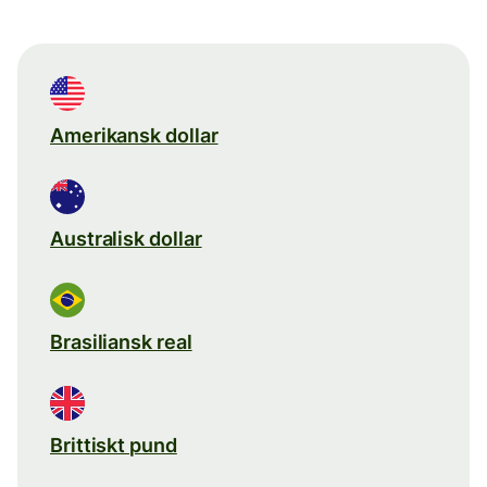
Amerikansk dollar
Australisk dollar
Brasiliansk real
Brittiskt pund