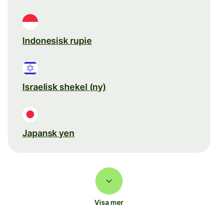
Indonesisk rupie
Israelisk shekel (ny)
Japansk yen
Visa mer