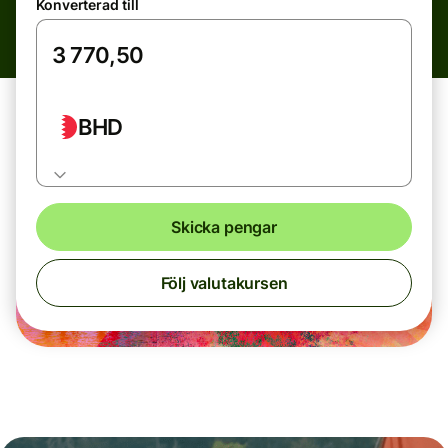
Konverterad till
BHD
Skicka pengar
Följ valutakursen