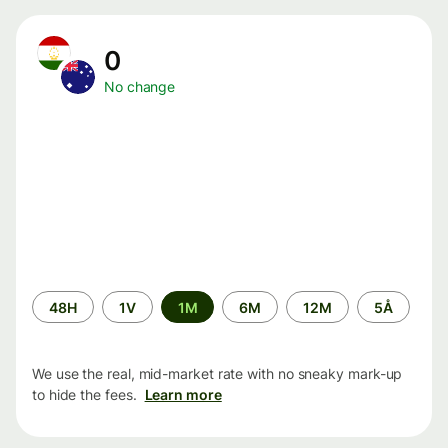
0
No change
Time
48H
1V
1M
6M
12M
5Å
period
We use the real, mid-market rate with no sneaky mark-up
to hide the fees.
Learn more