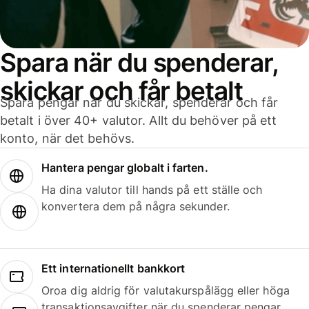
Spara när du spenderar,
skickar och får betalt
Spara pengar när du skickar, spenderar och får
betalt i över 40+ valutor. Allt du behöver på ett
konto, när det behövs.
Hantera pengar globalt i farten.
Ha dina valutor till hands på ett ställe och
konvertera dem på några sekunder.
Ett internationellt bankkort
Oroa dig aldrig för valutakurspålägg eller höga
transaktionsavgifter när du spenderar pengar