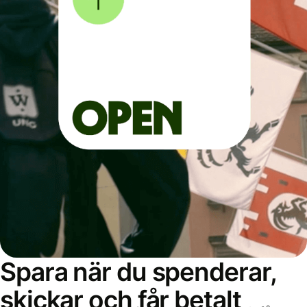
Spara när du spenderar,
skickar och får betalt