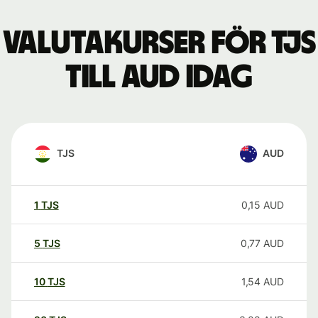
Valutakurser för TJS
till AUD idag
TJS
AUD
1
TJS
0,15
AUD
5
TJS
0,77
AUD
10
TJS
1,54
AUD