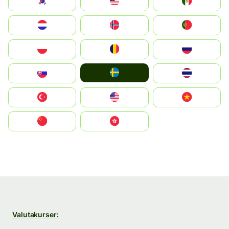
South Korea
Malay
Mexico
Nederland
Norge
Portugal
Polska
România
Россия
Ruoŧŧa
Slovensko
ไทย
Türkiye
United States
Vietnam
中国
中國香港特別行政區
Valutakurser: