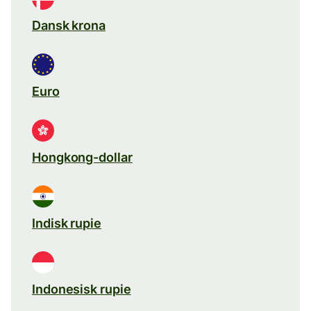
Dansk krona
Euro
Hongkong-dollar
Indisk rupie
Indonesisk rupie