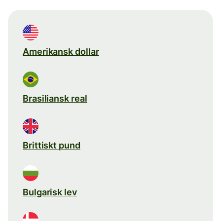
Amerikansk dollar
Brasiliansk real
Brittiskt pund
Bulgarisk lev