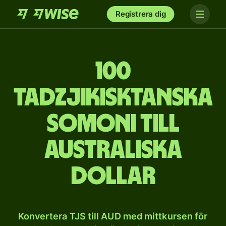
Registrera dig
100
tadzjikisktanska
somoni till
australiska
dollar
Konvertera TJS till AUD med mittkursen för