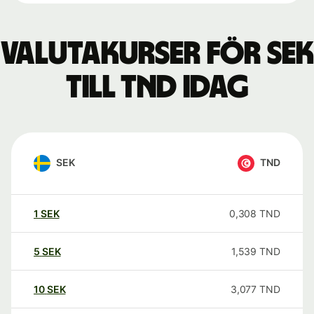
Valutakurser för SEK
till TND idag
SEK
TND
1
SEK
0,308
TND
5
SEK
1,539
TND
10
SEK
3,077
TND