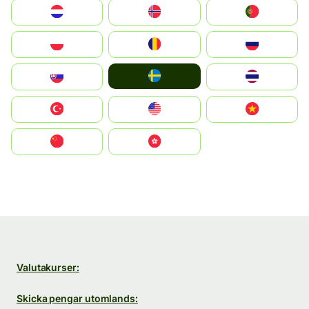
Nederland
Norge
Portugal
Polska
România
Россия
Ruoŧŧa
Slovensko
ไทย
Türkiye
United States
Vietnam
中国
中國香港特別行政區
Valutakurser:
Skicka pengar utomlands: