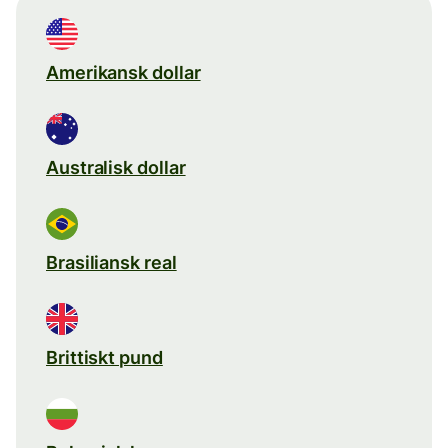
Amerikansk dollar
Australisk dollar
Brasiliansk real
Brittiskt pund