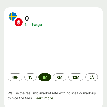
0
No change
Time
48H
1V
1M
6M
12M
5Å
period
We use the real, mid-market rate with no sneaky mark-up
to hide the fees.
Learn more