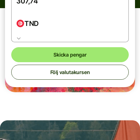
TND
Skicka pengar
Följ valutakursen