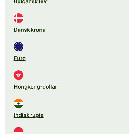
Bulgarisk lev
Dansk krona
Euro
Hongkong-dollar
Indisk rupie