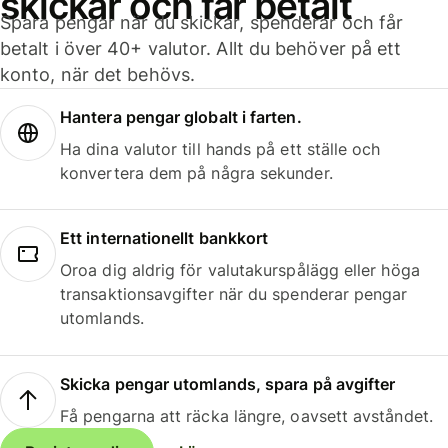
skickar och får betalt
Spara pengar när du skickar, spenderar och får
betalt i över 40+ valutor. Allt du behöver på ett
konto, när det behövs.
Hantera pengar globalt i farten.
Ha dina valutor till hands på ett ställe och
konvertera dem på några sekunder.
Ett internationellt bankkort
Oroa dig aldrig för valutakurspålägg eller höga
transaktionsavgifter när du spenderar pengar
utomlands.
Skicka pengar utomlands, spara på avgifter
Få pengarna att räcka längre, oavsett avståndet.