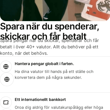
Spara när du spenderar,
skickar och får betalt
Spara pengar när du skickar, spenderar och får
betalt i över 40+ valutor. Allt du behöver på ett
konto, när det behövs.
Hantera pengar globalt i farten.
Ha dina valutor till hands på ett ställe och
konvertera dem på några sekunder.
Ett internationellt bankkort
Oroa dig aldrig för valutakurspålägg eller höga