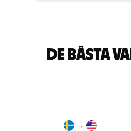
De bästa v
→