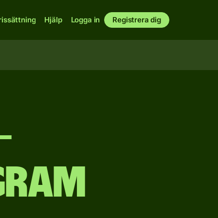
rissättning
Hjälp
Logga in
Registrera dig
–
gram