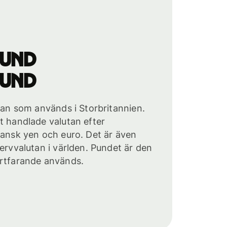
pund
pund
utan som används i Storbritannien.
t handlade valutan efter
pansk yen och euro. Det är även
servvalutan i världen. Pundet är den
ortfarande används.