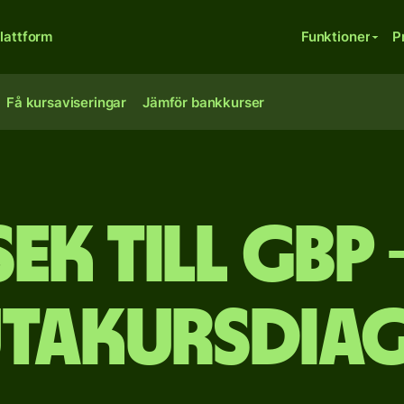
lattform
Funktioner
P
Få kursaviseringar
Jämför bankkurser
SEK till GBP 
utakursdia