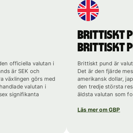
brittiskt 
brittiskt 
en officiella valutan i
Brittiskt pund är val
änds är SEK och
Det är den fjärde mes
ra växlingen görs med
amerikansk dollar, ja
handlade valutan i
den tredje största re
sex signifikanta
äldsta valutan som f
Läs mer om GBP