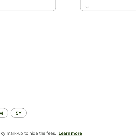
2M
5Y
aky mark-up to hide the fees.
Learn more