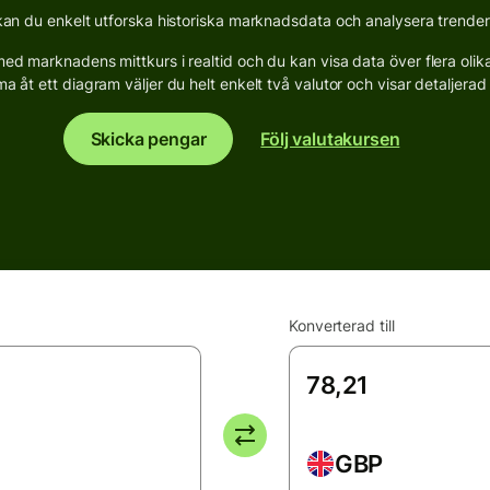
n du enkelt utforska historiska marknadsdata och analysera trender fö
d marknadens mittkurs i realtid och du kan visa data över flera olika p
a åt ett diagram väljer du helt enkelt två valutor och visar detaljerad s
Skicka pengar
Följ valutakursen
Konverterad till
GBP