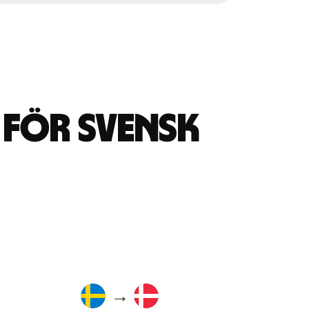
 för svensk
→