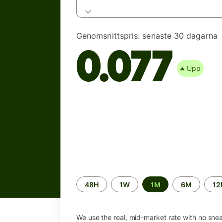
Genomsnittspris:
senaste 30 dagarna
0.077
Upp
Time
48H
1W
1M
6M
1
period
We use the real, mid-market rate with no sne