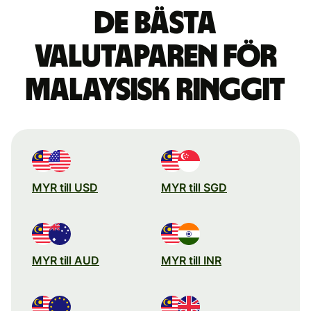
De bästa
valutaparen för
malaysisk ringgit
MYR till USD
MYR till SGD
MYR till AUD
MYR till INR