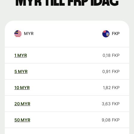
MYR till FKP idag
MYR
FKP
1
MYR
0,18
FKP
5
MYR
0,91
FKP
10
MYR
1,82
FKP
20
MYR
3,63
FKP
50
MYR
9,08
FKP