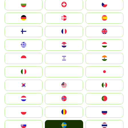
България
Switzerland
Czechia
Deutschland
Denmark
España
Suomi
France
United Kingdom
Greece
Hrvatska
Magyarország
Indonesia
Israel
India
Italia
JA
Japan
South Korea
Malay
Mexico
Nederland
Norge
Portugal
Polska
România
Россия
Ruoŧŧa
Slovensko
ไทย