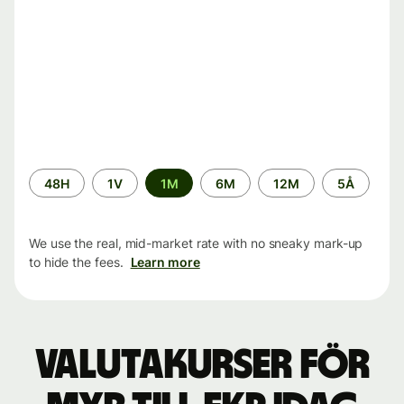
Time
48H
1V
1M
6M
12M
5Å
period
We use the real, mid-market rate with no sneaky mark-up
to hide the fees.
Learn more
Valutakurser för