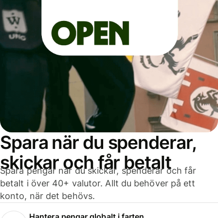
Spara när du spenderar,
skickar och får betalt
Spara pengar när du skickar, spenderar och får
betalt i över 40+ valutor. Allt du behöver på ett
konto, när det behövs.
Hantera pengar globalt i farten.