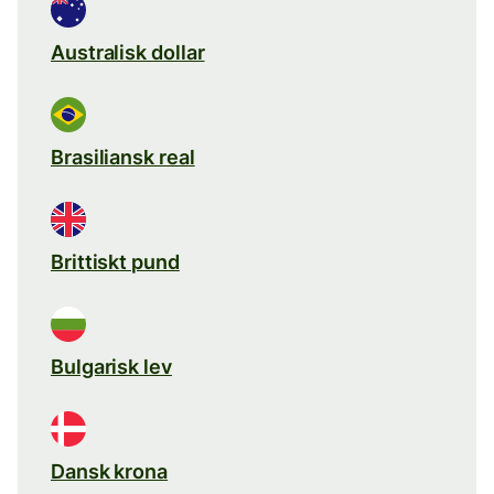
Australisk dollar
Brasiliansk real
Brittiskt pund
Bulgarisk lev
Dansk krona