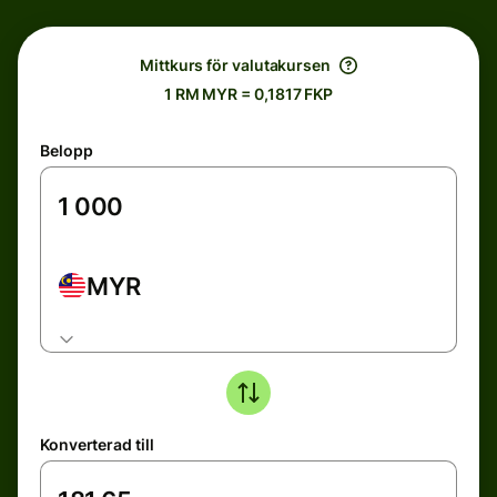
Mittkurs för valutakursen
1 RM MYR = 0,1817 FKP
Belopp
MYR
Konverterad till