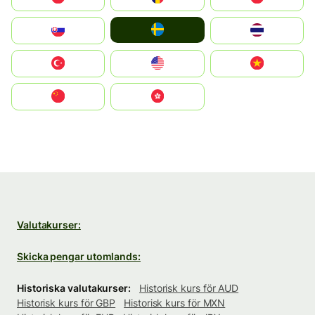
Ruoŧŧa
Slovensko
ไทย
Türkiye
United States
Vietnam
中国
中國香港特別行政區
Valutakurser:
Skicka pengar utomlands:
Historiska valutakurser:
Historisk kurs för AUD
Historisk kurs för GBP
Historisk kurs för MXN