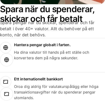
Spara när du spenderar,
skickar och får betalt
Spara pengar när du skickar, spenderar och får
betalt i över 40+ valutor. Allt du behöver på ett
konto, när det behövs.
Hantera pengar globalt i farten.
Ha dina valutor till hands på ett ställe och
konvertera dem på några sekunder.
Ett internationellt bankkort
Oroa dig aldrig för valutakurspålägg eller höga
transaktionsavgifter när du spenderar pengar
utomlands.