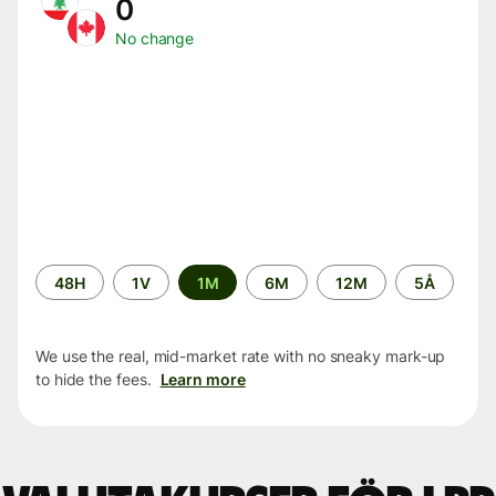
0
No change
Time
48H
1V
1M
6M
12M
5Å
period
We use the real, mid-market rate with no sneaky mark-up
to hide the fees.
Learn more