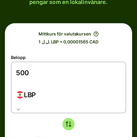
pengar som en lokalinvånare.
Mittkurs för valutakursen
1 ل.ل. LBP = 0,00001565 CAD
Belopp
LBP