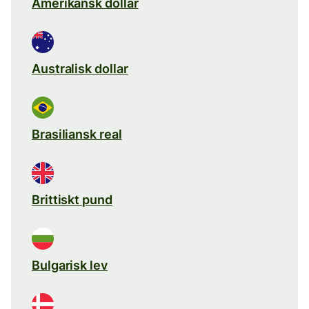
Amerikansk dollar
Australisk dollar
Brasiliansk real
Brittiskt pund
Bulgarisk lev