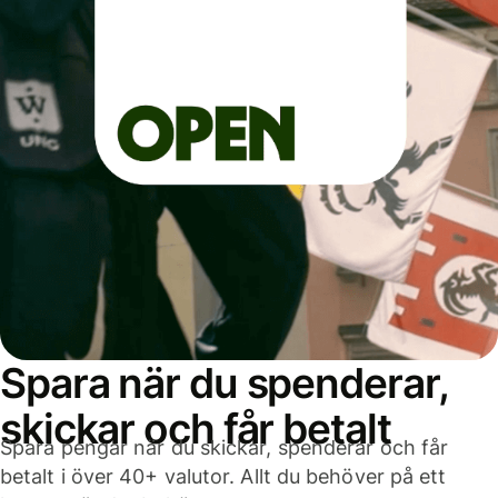
Spara när du spenderar,
skickar och får betalt
Spara pengar när du skickar, spenderar och får
betalt i över 40+ valutor. Allt du behöver på ett