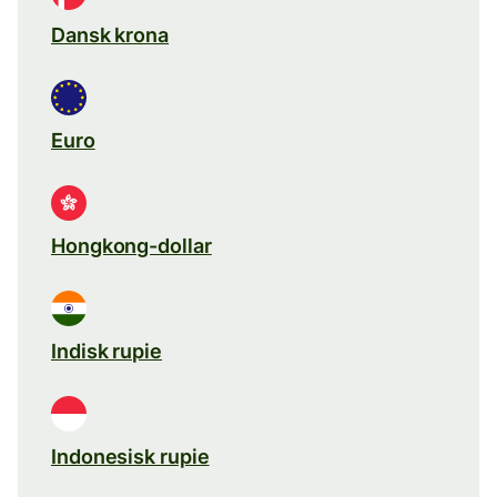
Dansk krona
Euro
Hongkong-dollar
Indisk rupie
Indonesisk rupie