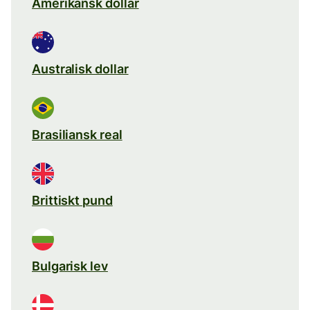
Amerikansk dollar
Australisk dollar
Brasiliansk real
Brittiskt pund
Bulgarisk lev