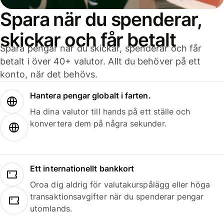
Spara när du spenderar,
skickar och får betalt
Spara pengar när du skickar, spenderar och får
betalt i över 40+ valutor. Allt du behöver på ett
konto, när det behövs.
Hantera pengar globalt i farten.
Ha dina valutor till hands på ett ställe och
konvertera dem på några sekunder.
Ett internationellt bankkort
Oroa dig aldrig för valutakurspålägg eller höga
transaktionsavgifter när du spenderar pengar
utomlands.