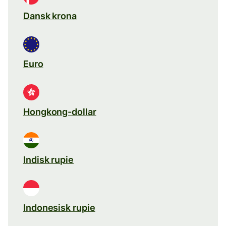
Dansk krona
Euro
Hongkong-dollar
Indisk rupie
Indonesisk rupie