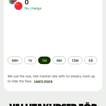
0
No change
Time
48H
1V
1M
6M
12M
5Å
period
We use the real, mid-market rate with no sneaky mark-up
to hide the fees.
Learn more