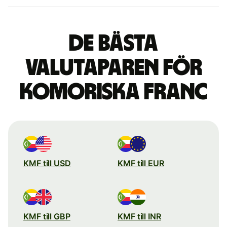
De bästa
valutaparen för
komoriska franc
KMF till USD
KMF till EUR
KMF till GBP
KMF till INR