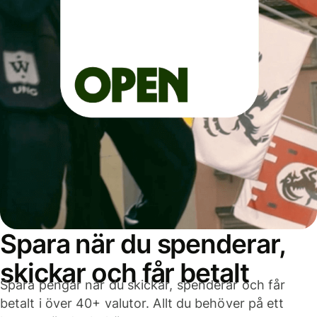
Spara när du spenderar,
skickar och får betalt
Spara pengar när du skickar, spenderar och får
betalt i över 40+ valutor. Allt du behöver på ett