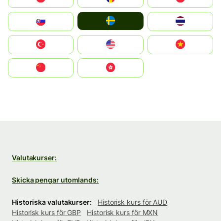
Ruoŧŧa
Slovensko
ไทย
Türkiye
United States
Vietnam
中国
中國香港特別行政區
Valutakurser:
Skicka pengar utomlands:
Historiska valutakurser:
Historisk kurs för AUD
Historisk kurs för GBP
Historisk kurs för MXN