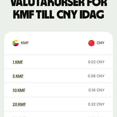
Valutakurser för
KMF till CNY idag
KMF
CNY
1
KMF
0.02
CNY
5
KMF
0.08
CNY
10
KMF
0.16
CNY
20
KMF
0.32
CNY