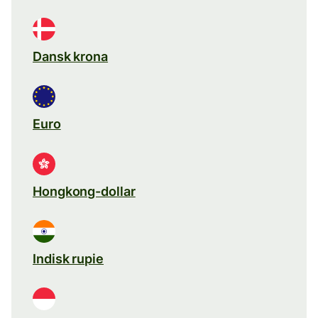
Dansk krona
Euro
Hongkong-dollar
Indisk rupie