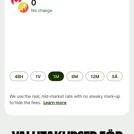
0
No change
Time
48H
1V
1M
6M
12M
5Å
period
We use the real, mid-market rate with no sneaky mark-up
to hide the fees.
Learn more