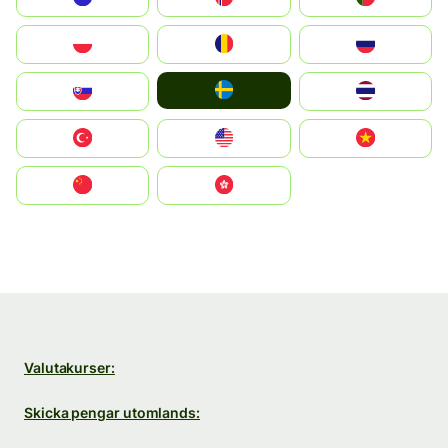
Polska
România
Россия
Ruoŧŧa
Slovensko
ไทย
Türkiye
United States
Vietnam
中国
中國香港特別行政區
Valutakurser:
Skicka pengar utomlands: