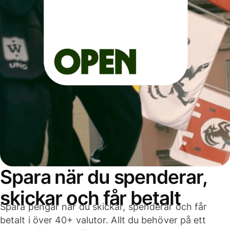
Spara när du spenderar,
skickar och får betalt
Spara pengar när du skickar, spenderar och får
betalt i över 40+ valutor. Allt du behöver på ett