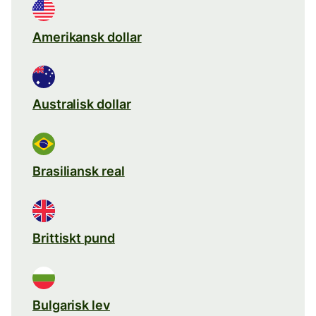
Amerikansk dollar
Australisk dollar
Brasiliansk real
Brittiskt pund
Bulgarisk lev