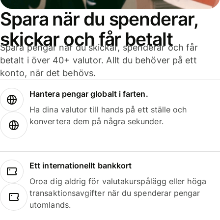
Spara när du spenderar,
skickar och får betalt
Spara pengar när du skickar, spenderar och får
betalt i över 40+ valutor. Allt du behöver på ett
konto, när det behövs.
Hantera pengar globalt i farten.
Ha dina valutor till hands på ett ställe och
konvertera dem på några sekunder.
Ett internationellt bankkort
Oroa dig aldrig för valutakurspålägg eller höga
transaktionsavgifter när du spenderar pengar
utomlands.