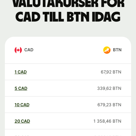
Valutakurser för
CAD till BTN idag
CAD
BTN
1
CAD
67,92
BTN
5
CAD
339,62
BTN
10
CAD
679,23
BTN
20
CAD
1 358,46
BTN