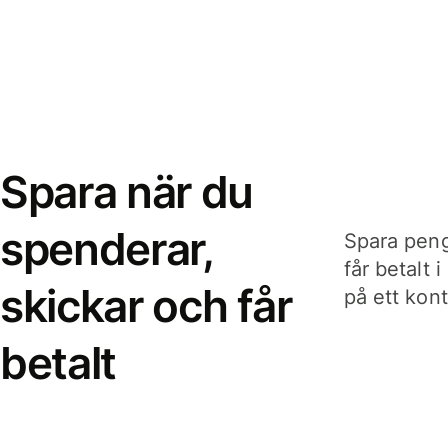
Spara när du
spenderar,
Spara peng
får betalt 
skickar och får
på ett kon
betalt