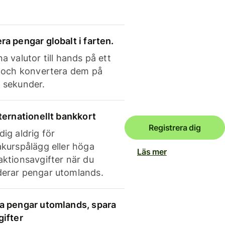
ra pengar globalt i farten.
a valutor till hands på ett
e och konvertera dem på
 sekunder.
nternationellt bankkort
Registrera dig
dig aldrig för
akurspålägg eller höga
Läs mer
aktionsavgifter när du
erar pengar utomlands.
a pengar utomlands, spara
gifter