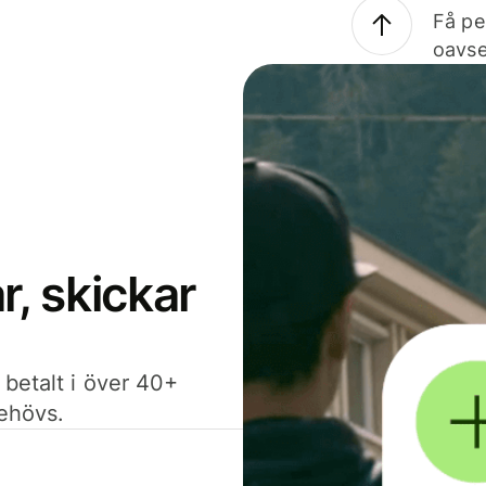
Få pe
oavse
, skickar
 betalt i över 40+
behövs.