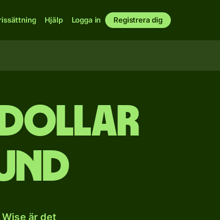
rissättning
Hjälp
Logga in
Registrera dig
 dollar
pund
 Wise är det