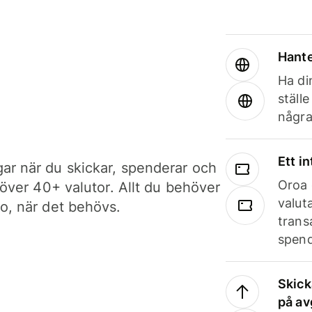
Hante
Ha din
ställ
några
Ett i
ar när du skickar, spenderar och
Oroa 
i över 40+ valutor. Allt du behöver
valut
to, när det behövs.
trans
spend
Skick
på av