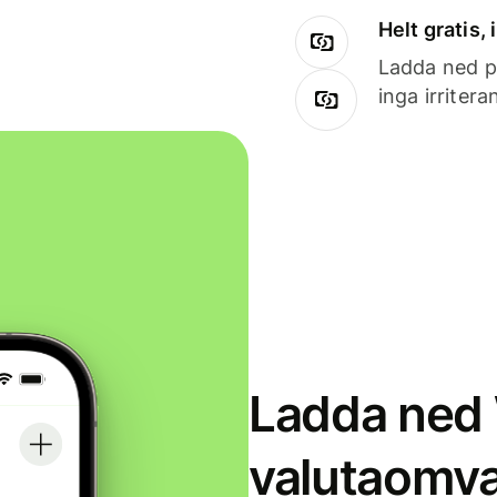
Helt gratis,
Ladda ned på
inga irriter
Ladda ned 
valutaomva