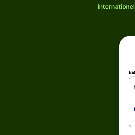
internatione
Be