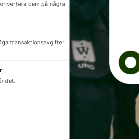
h konvertera dem på några
höga transaktionsavgifter
r
åndet.