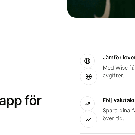
Jämför leve
Med Wise får
avgifter.
app för
Följ valutaku
Spara dina f
över tid.