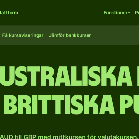
lattform
Funktioner
P
Få kursaviseringar
Jämför bankkurser
australiska
l brittiska 
AUD till GBP med mittkursen för valutakursen.