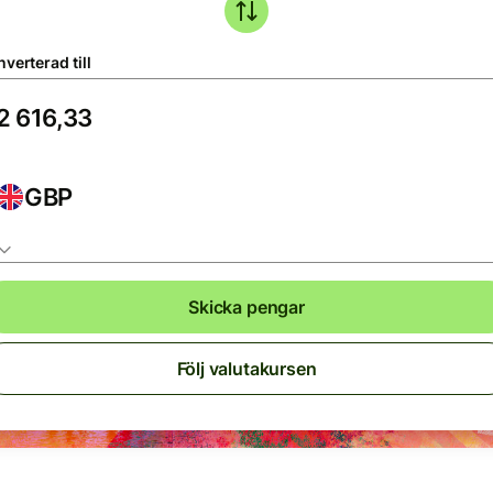
verterad till
GBP
Skicka pengar
Följ valutakursen