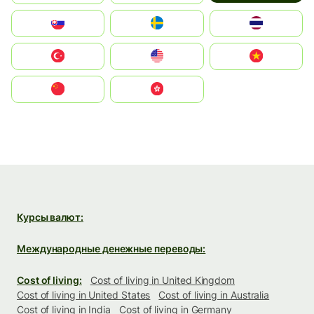
Slovensko
Ruoŧŧa
ไทย
Türkiye
United States
Vietnam
中国
中國香港特別行政區
Курсы валют:
Международные денежные переводы:
Cost of living:
Cost of living in United Kingdom
Cost of living in United States
Cost of living in Australia
Cost of living in India
Cost of living in Germany