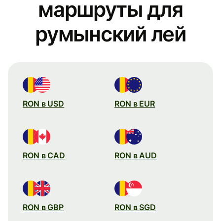
маршруты для
румынский лей
RON в USD
RON в EUR
RON в CAD
RON в AUD
RON в GBP
RON в SGD