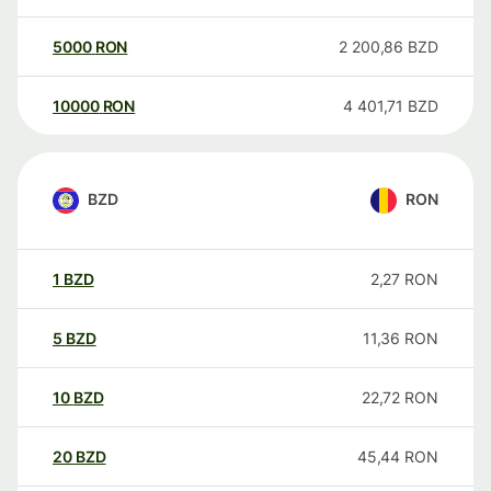
5000
RON
2 200,86
BZD
10000
RON
4 401,71
BZD
BZD
RON
1
BZD
2,27
RON
5
BZD
11,36
RON
10
BZD
22,72
RON
20
BZD
45,44
RON