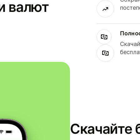
и валют
постеп
Полнос
Скачай
беспла
Скачайте 