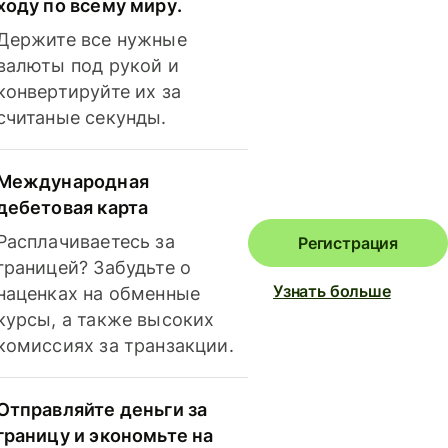
ходу по всему миру.
Держите все нужные
валюты под рукой и
конвертируйте их за
считаные секунды.
Международная
дебетовая карта
Расплачиваетесь за
Регистрация
границей? Забудьте о
Узнать больше
наценках на обменные
курсы, а также высоких
комиссиях за транзакции.
Отправляйте деньги за
границу и экономьте на