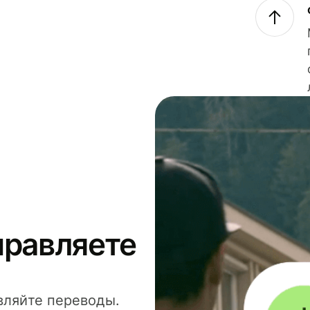
правляете
вляйте переводы.