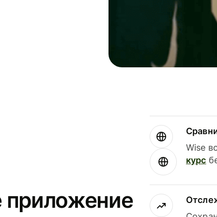
Сравн
Wise в
курс
бе
е приложение
Отсле
Сохран