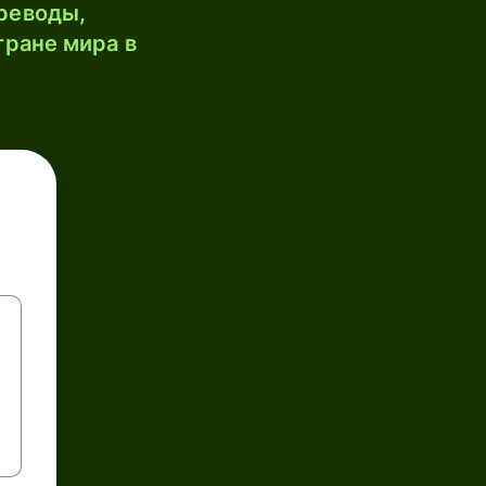
реводы,
тране мира в