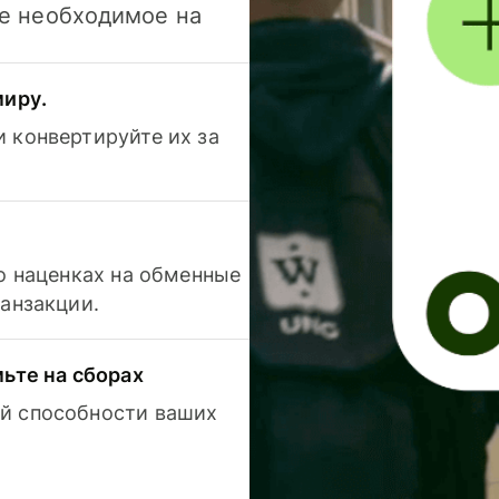
се необходимое на
миру.
 конвертируйте их за
 о наценках на обменные
ранзакции.
мьте на сборах
й способности ваших