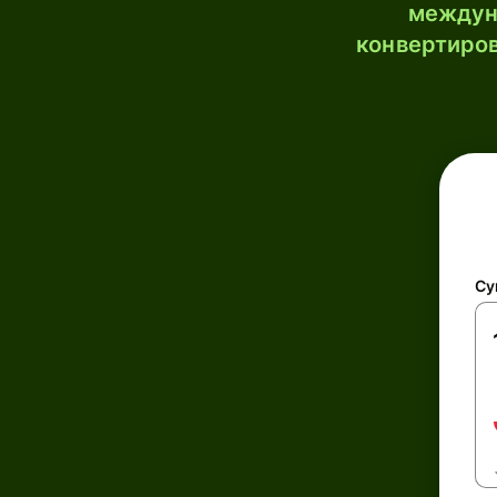
междун
конвертиров
Су