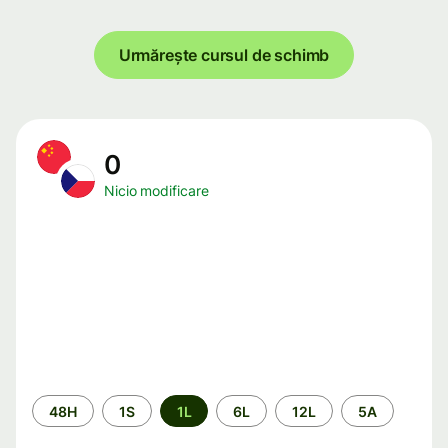
Urmărește cursul de schimb
0
Nicio modificare
Perioada
48H
1S
1L
6L
12L
5A