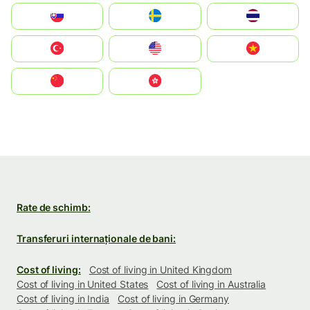
Slovensko
Ruoŧŧa
ไทย
Türkiye
United States
Vietnam
中国
中國香港特別行政區
Rate de schimb:
Transferuri internaționale de bani:
Cost of living:
Cost of living in United Kingdom
Cost of living in United States
Cost of living in Australia
Cost of living in India
Cost of living in Germany