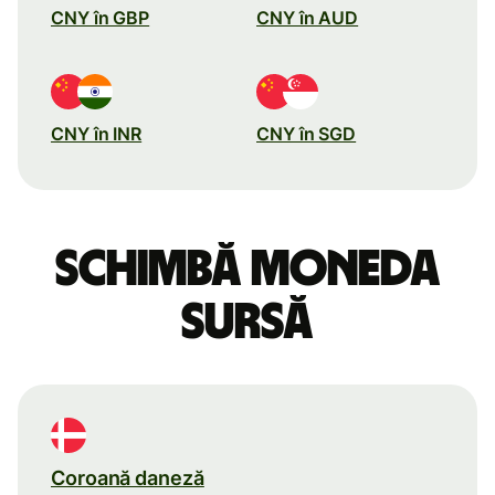
CNY în GBP
CNY în AUD
CNY în INR
CNY în SGD
Schimbă moneda
sursă
Coroană daneză