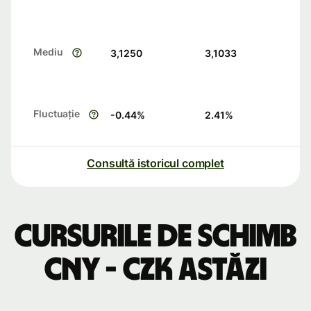
Mediu
3,1250
3,1033
Fluctuație
-0.44
%
2.41
%
Consultă istoricul complet
Cursurile de schimb
CNY - CZK astăzi