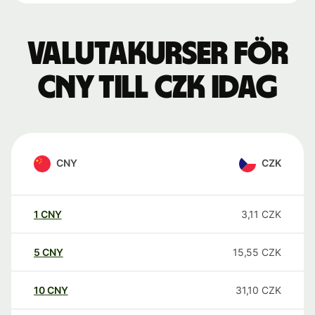
Valutakurser för
CNY till CZK idag
CNY
CZK
1
CNY
3,11
CZK
5
CNY
15,55
CZK
10
CNY
31,10
CZK