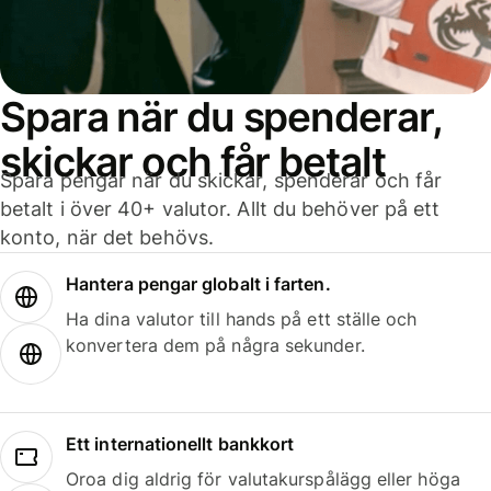
Spara när du spenderar,
skickar och får betalt
Spara pengar när du skickar, spenderar och får
betalt i över 40+ valutor. Allt du behöver på ett
konto, när det behövs.
Hantera pengar globalt i farten.
Ha dina valutor till hands på ett ställe och
konvertera dem på några sekunder.
Ett internationellt bankkort
Oroa dig aldrig för valutakurspålägg eller höga