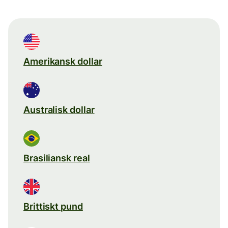
Amerikansk dollar
Australisk dollar
Brasiliansk real
Brittiskt pund