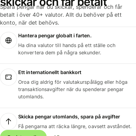
skickar och får betalt
Spara pengar när du skickar, spenderar och får
betalt i över 40+ valutor. Allt du behöver på ett
konto, när det behövs.
Hantera pengar globalt i farten.
Ha dina valutor till hands på ett ställe och
konvertera dem på några sekunder.
Ett internationellt bankkort
Oroa dig aldrig för valutakurspålägg eller höga
transaktionsavgifter när du spenderar pengar
utomlands.
Skicka pengar utomlands, spara på avgifter
Få pengarna att räcka längre, oavsett avståndet.