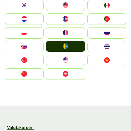
South Korea
Malay
Mexico
Nederland
Norge
Portugal
Polska
România
Россия
Ruoŧŧa
Slovensko
ไทย
Türkiye
United States
Vietnam
中国
中國香港特別行政區
Valutakurser: