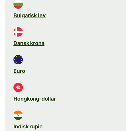
Bulgarisk lev
Dansk krona
Euro
Hongkong-dollar
Indisk rupie