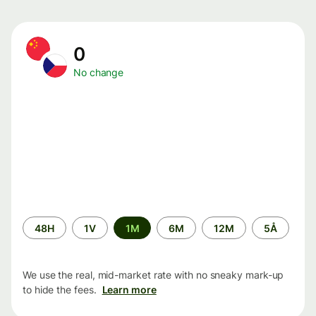
0
No change
Time
48H
1V
1M
6M
12M
5Å
period
We use the real, mid-market rate with no sneaky mark-up
to hide the fees.
Learn more