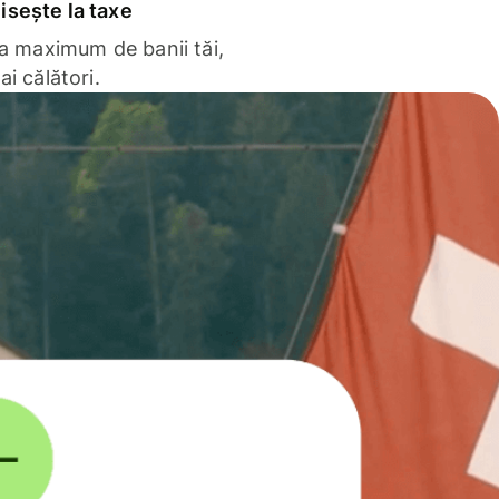
sește la taxe
la maximum de banii tăi,
ai călători.