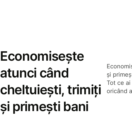
Economisește
Economise
atunci când
și prime
Tot ce ai
cheltuiești, trimiți
oricând a
și primești bani