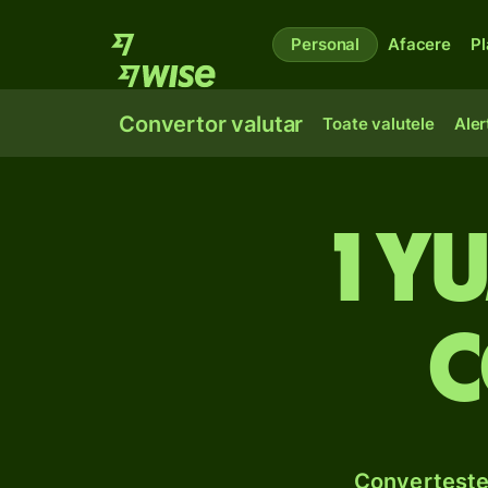
Personal
Afacere
Pl
Convertor valutar
Toate valutele
Aler
1 y
c
Convertește 