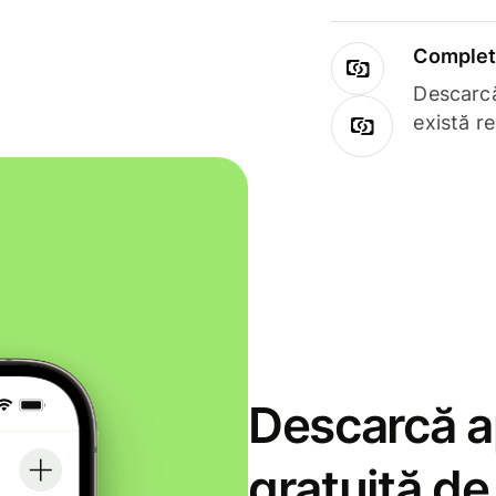
Complet 
Descarcă
există r
Descarcă ap
gratuită d