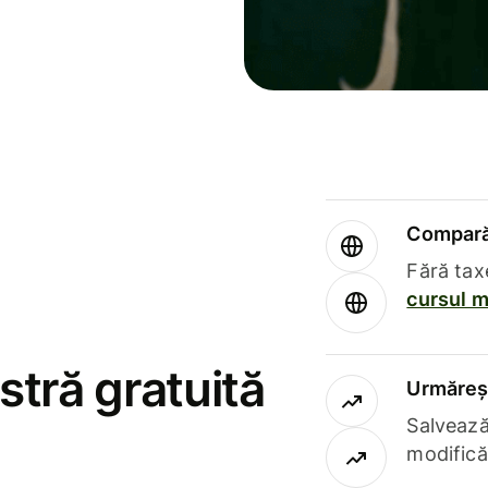
Compară 
Fără tax
cursul m
stră gratuită
Urmăreșt
Salvează
modifică