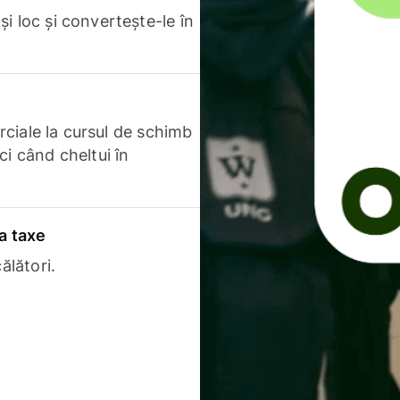
i loc și convertește-le în
erciale la cursul de schimb
ci când cheltui în
a taxe
ălători.