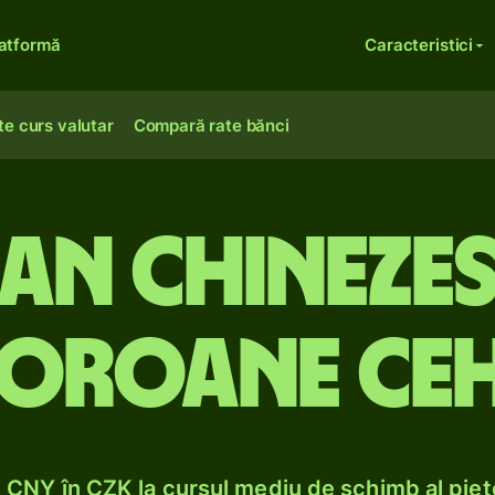
atformă
Caracteristici
te curs valutar
Compară rate bănci
uan chinezes
oroane ce
CNY în CZK la cursul mediu de schimb al pieț