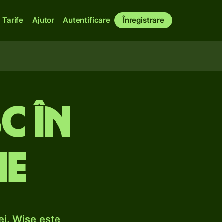
Tarife
Ajutor
Autentificare
Înregistrare
c în
he
ei. Wise este