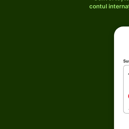
contul internaț
Su