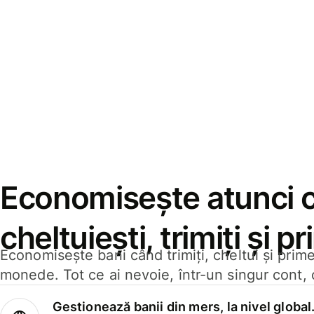
Economisește atunci 
cheltuiești, trimiți și p
Economisește bani când trimiți, cheltui și prim
monede. Tot ce ai nevoie, într-un singur cont, 
Gestionează banii din mers, la nivel global