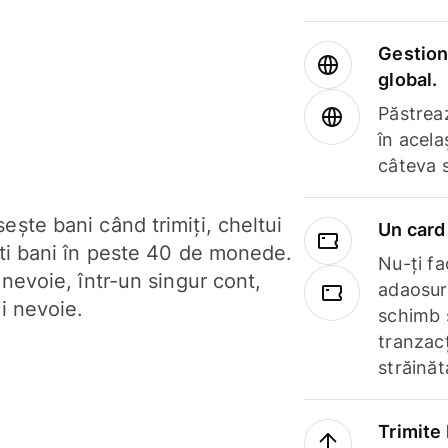
Gestione
global.
Păstrea
în acela
câteva 
ște bani când trimiți, cheltui
Un card 
ști bani în peste 40 de monede.
Nu-ți fac
 nevoie, într-un singur cont,
adaosuri
i nevoie.
schimb 
tranzacț
străinăt
Trimite 