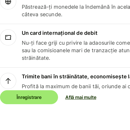
Păstrează-ți monedele la îndemână în acelaș
câteva secunde.
Un card internațional de debit
Nu-ți face griji cu privire la adaosurile com
sau la comisioanele mari de tranzacție atun
străinătate.
Trimite bani în străinătate, economisește l
Profită la maximum de banii tăi, oriunde ai c
Înregistrare
Află mai multe