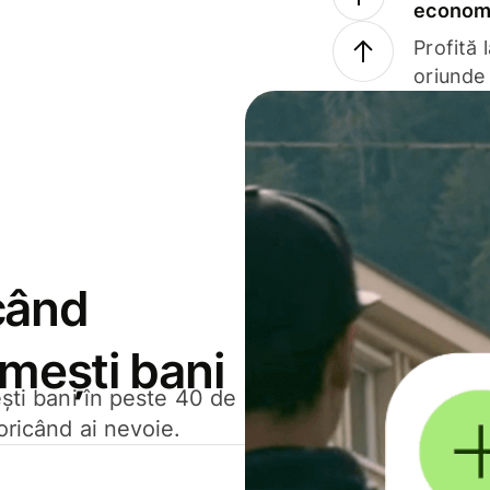
economi
Profită 
oriunde 
când
rimești bani
ești bani în peste 40 de
oricând ai nevoie.
.