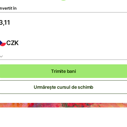
vertit în
CZK
Trimite bani
Urmărește cursul de schimb