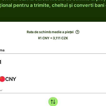
ional pentru a trimite, cheltui și converti bani 
Rata de schimb medie a pieței
¥1 CNY = 3,111 CZK
ma
CNY