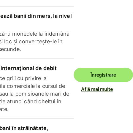
ază banii din mers, la nivel
ză-ți monedele la îndemână
și loc și convertește-le în
secunde.
internațional de debit
Înregistrare
e griji cu privire la
le comerciale la cursul de
Află mai multe
sau la comisioanele mari de
ie atunci când cheltui în
ate.
bani în străinătate,