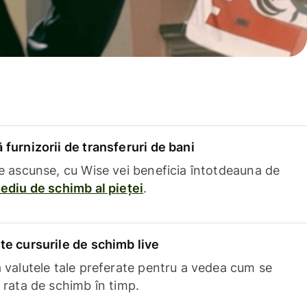
furnizorii de transferuri de bani
e ascunse, cu Wise vei beneficia întotdeauna de
ediu de schimb al pieței
.
e cursurile de schimb live
 valutele tale preferate pentru a vedea cum se
 rata de schimb în timp.