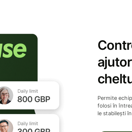
Contro
ajutor
cheltu
Permite echip
folosi în într
le stabilești î