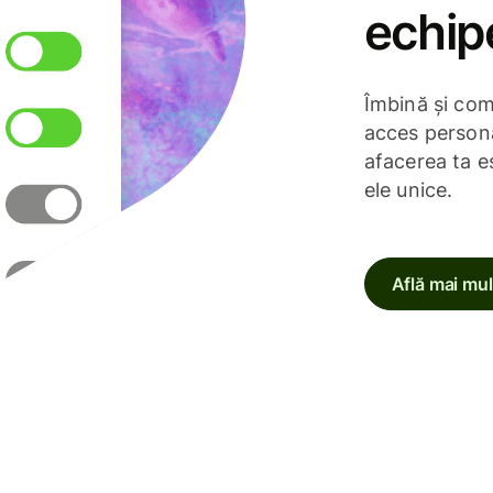
echip
Îmbină și com
acces persona
afacerea ta es
ele unice.
Află mai mul