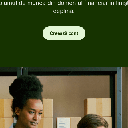
olumul de muncă din domeniul financiar în liniș
Conectează programe
deplină.
de contabilitate
Creează cont