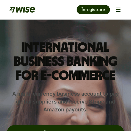
Înregistrare
International
business banking
for e-commerce
A multi-currency business account to pay
global suppliers and receive Stripe and
Amazon payouts.