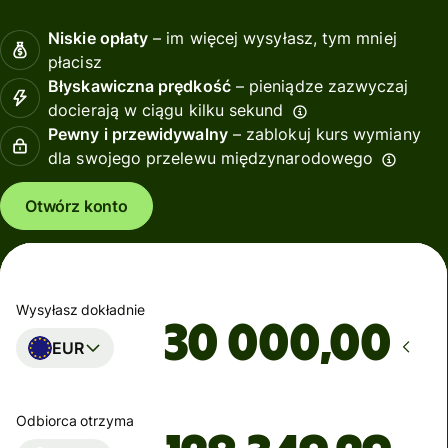
Niskie opłaty
– im więcej wysyłasz, tym mniej
płacisz
Błyskawiczna prędkość
– pieniądze zazwyczaj
docierają w ciągu kilku sekund
Pewny i przewidywalny
– zablokuj kurs wymiany
dla swojego przelewu międzynarodowego
Otwórz konto
Wysyłasz dokładnie
,00
EUR
Odbiorca otrzyma