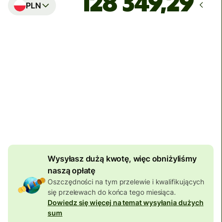
PLN
Dotrze
do dnia poniedziałek
Suma opłat
142,30 EUR
Uwzględniona w kwocie EUR
8,23 EUR
zniżki od
kwoty
Wysyłasz dużą kwotę, więc obniżyliśmy
naszą opłatę
Oszczędności na tym przelewie i kwalifikujących
się przelewach do końca tego miesiąca.
Dowiedz się więcej na temat wysyłania dużych
sum