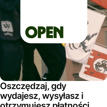
Oszczędzaj, gdy
wydajesz, wysyłasz i
otrzymujesz płatności