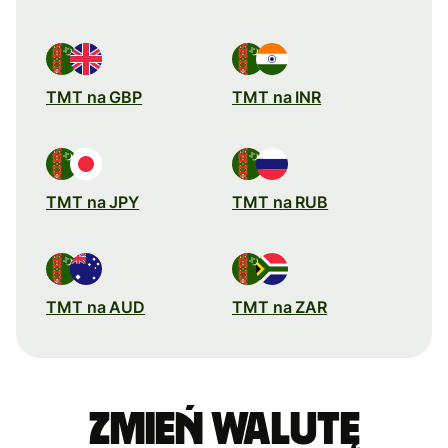
TMT na GBP
TMT na INR
TMT na JPY
TMT na RUB
TMT na AUD
TMT na ZAR
Zmień walutę