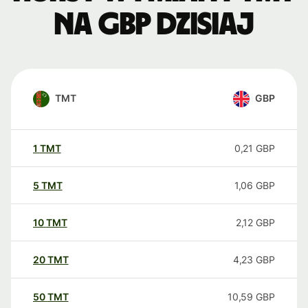
na GBP dzisiaj
TMT
GBP
1
TMT
0,21
GBP
5
TMT
1,06
GBP
10
TMT
2,12
GBP
20
TMT
4,23
GBP
50
TMT
10,59
GBP