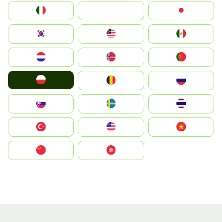
Italia
JA
Japan
South Korea
Malay
Mexico
Nederland
Norge
Portugal
Polska
România
Россия
Slovensko
Ruoŧŧa
ไทย
Türkiye
United States
Vietnam
中国
中國香港特別行政區