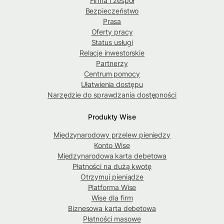
Firma i zespół
Bezpieczeństwo
Prasa
Oferty pracy
Status usługi
Relacje inwestorskie
Partnerzy
Centrum pomocy
Ułatwienia dostępu
Narzędzie do sprawdzania dostępności
Produkty Wise
Międzynarodowy przelew pieniędzy
Konto Wise
Międzynarodowa karta debetowa
Płatności na dużą kwotę
Otrzymuj pieniądze
Platforma Wise
Wise dla firm
Biznesowa karta debetowa
Płatności masowe