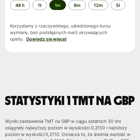
Przedział
48 h
1t
1m
6m
12m
5l
czasu
Korzystamy z rzeczywistego, uśrednionego kursu
wymiany, bez podstępnych marż ukrywających
opłaty.
Dowiedz się więcej
Statystyki 1 TMT na GBP
Wyniki zestawienia TMT na GBP w ciągu ostatnich 30 dni
osiągneły najwyższy poziom w wysokości 0,2150 i najniższy
poziom w wyskości 0,2110. Oznacza to, że średnia wartość w