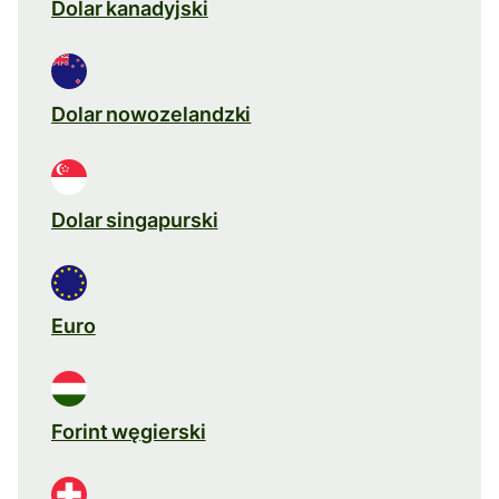
Dolar kanadyjski
Dolar nowozelandzki
Dolar singapurski
Euro
Forint węgierski