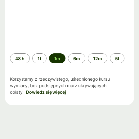
Przedział
48 h
1t
1m
6m
12m
5l
czasu
Korzystamy z rzeczywistego, uśrednionego kursu
wymiany, bez podstępnych marż ukrywających
opłaty.
Dowiedz się więcej