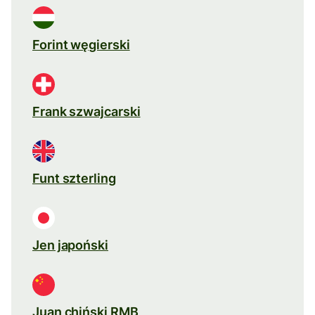
Forint węgierski
Frank szwajcarski
Funt szterling
Jen japoński
Juan chiński RMB