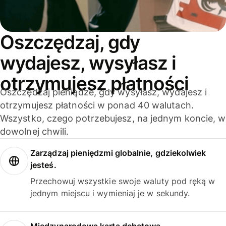
Oszczędzaj, gdy
wydajesz, wysyłasz i
otrzymujesz płatności
Oszczędzaj pieniądze, gdy wysyłasz, wydajesz i
otrzymujesz płatności w ponad 40 walutach.
Wszystko, czego potrzebujesz, na jednym koncie, w
dowolnej chwili.
Zarządzaj pieniędzmi globalnie, gdziekolwiek
jesteś.
Przechowuj wszystkie swoje waluty pod ręką w
jednym miejscu i wymieniaj je w sekundy.