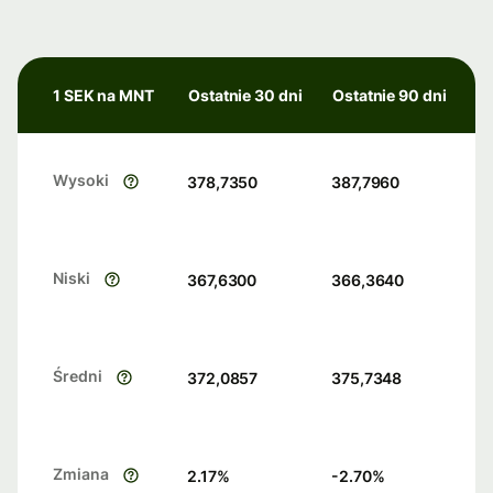
1 SEK na MNT
Ostatnie 30 dni
Ostatnie 90 dni
Wysoki
378,7350
387,7960
Niski
367,6300
366,3640
Średni
372,0857
375,7348
Zmiana
2.17
%
-2.70
%