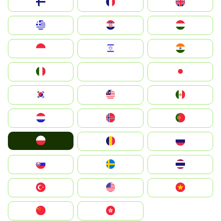
Suomi
France
United Kingdom
Greece
Hrvatska
Magyarország
Indonesia
Israel
India
Italia
JA
Japan
South Korea
Malay
Mexico
Nederland
Norge
Portugal
Polska
România
Россия
Slovensko
Ruoŧŧa
ไทย
Türkiye
United States
Vietnam
中国
中國香港特別行政區