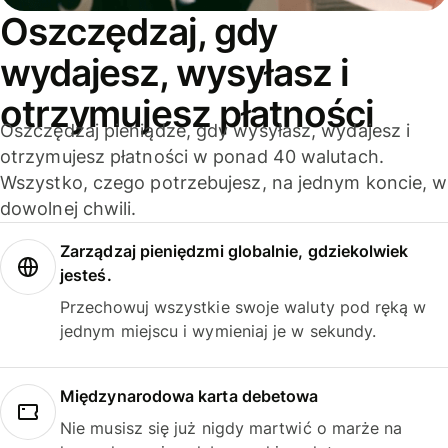
Oszczędzaj, gdy
wydajesz, wysyłasz i
otrzymujesz płatności
Oszczędzaj pieniądze, gdy wysyłasz, wydajesz i
otrzymujesz płatności w ponad 40 walutach.
Wszystko, czego potrzebujesz, na jednym koncie, w
dowolnej chwili.
Zarządzaj pieniędzmi globalnie, gdziekolwiek
jesteś.
Przechowuj wszystkie swoje waluty pod ręką w
jednym miejscu i wymieniaj je w sekundy.
Międzynarodowa karta debetowa
Nie musisz się już nigdy martwić o marże na