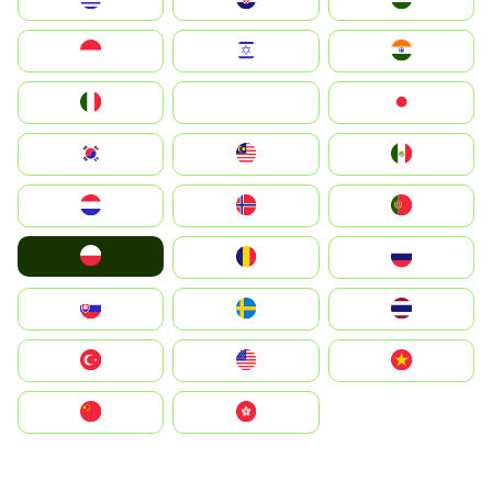
Indonesia
Israel
India
Italia
JA
Japan
South Korea
Malay
Mexico
Nederland
Norge
Portugal
Polska
România
Россия
Slovensko
Ruoŧŧa
ไทย
Türkiye
United States
Vietnam
中国
中國香港特別行政區