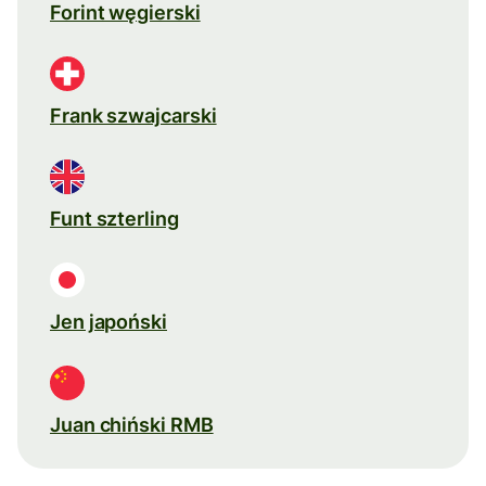
Forint węgierski
Frank szwajcarski
Funt szterling
Jen japoński
Juan chiński RMB