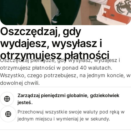
Oszczędzaj, gdy
wydajesz, wysyłasz i
otrzymujesz płatności
Oszczędzaj pieniądze, gdy wysyłasz, wydajesz i
otrzymujesz płatności w ponad 40 walutach.
Wszystko, czego potrzebujesz, na jednym koncie, w
dowolnej chwili.
Zarządzaj pieniędzmi globalnie, gdziekolwiek
jesteś.
Przechowuj wszystkie swoje waluty pod ręką w
jednym miejscu i wymieniaj je w sekundy.