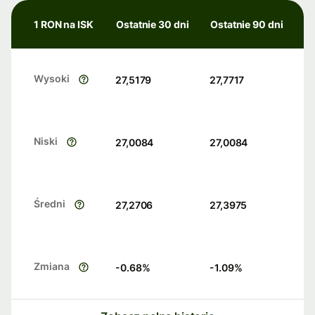
1 RON na ISK
Ostatnie 30 dni
Ostatnie 90 dni
Wysoki
27,5179
27,7717
Niski
27,0084
27,0084
Średni
27,2706
27,3975
Zmiana
-0.68
%
-1.09
%