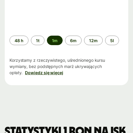
Przedział
48 h
1t
1m
6m
12m
5l
czasu
Korzystamy z rzeczywistego, uśrednionego kursu
wymiany, bez podstępnych marż ukrywających
opłaty.
Dowiedz się więcej
Statystyki 1 RON na ISK