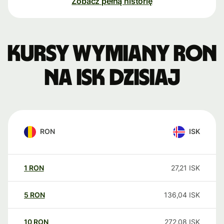
Zobacz pełną historię
Kursy wymiany RON
na ISK dzisiaj
RON
ISK
1
RON
27,21
ISK
5
RON
136,04
ISK
10
RON
272,08
ISK