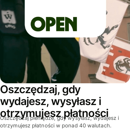
Oszczędzaj, gdy
wydajesz, wysyłasz i
otrzymujesz płatności
Oszczędzaj pieniądze, gdy wysyłasz, wydajesz i
otrzymujesz płatności w ponad 40 walutach.