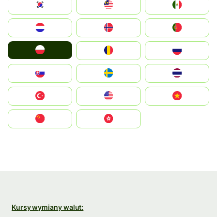
South Korea
Malay
Mexico
Nederland
Norge
Portugal
Polska
România
Россия
Slovensko
Ruoŧŧa
ไทย
Türkiye
United States
Vietnam
中国
中國香港特別行政區
Kursy wymiany walut: