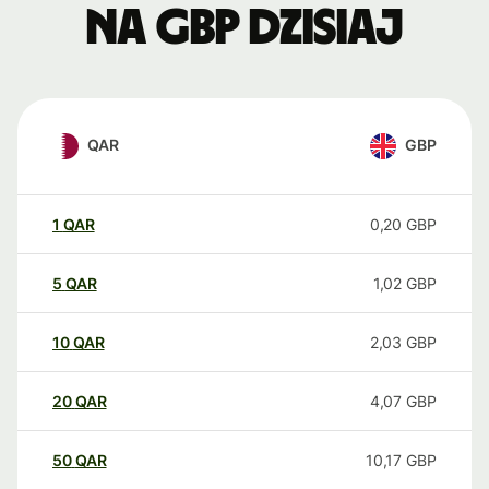
na GBP dzisiaj
QAR
GBP
1
QAR
0,20
GBP
5
QAR
1,02
GBP
10
QAR
2,03
GBP
20
QAR
4,07
GBP
50
QAR
10,17
GBP