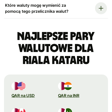
Które waluty mogę wymienić za
pomocą tego przelicznika walut?
Najlepsze pary
walutowe dla
riala Kataru
QAR na USD
QAR na INR