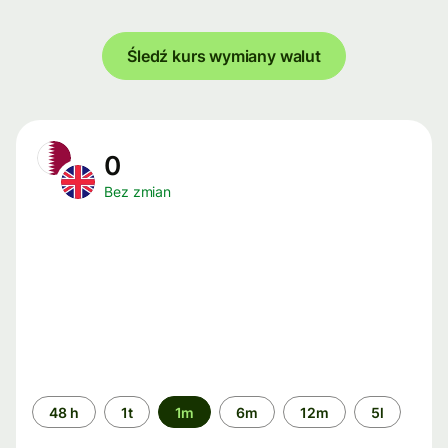
Śledź kurs wymiany walut
0
Bez zmian
Przedział
48 h
1t
1m
6m
12m
5l
czasu