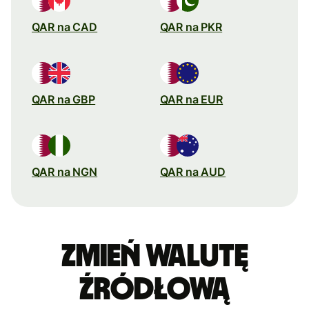
QAR na CAD
QAR na PKR
QAR na GBP
QAR na EUR
QAR na NGN
QAR na AUD
Zmień walutę
źródłową