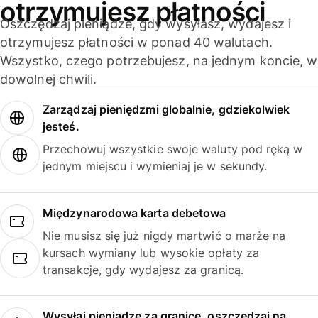
otrzymujesz płatności
Oszczędzaj pieniądze, gdy wysyłasz, wydajesz i
otrzymujesz płatności w ponad 40 walutach.
Wszystko, czego potrzebujesz, na jednym koncie, w
dowolnej chwili.
Zarządzaj pieniędzmi globalnie, gdziekolwiek
jesteś.
Przechowuj wszystkie swoje waluty pod ręką w
jednym miejscu i wymieniaj je w sekundy.
Międzynarodowa karta debetowa
Nie musisz się już nigdy martwić o marże na
kursach wymiany lub wysokie opłaty za
transakcje, gdy wydajesz za granicą.
Wysyłaj pieniądze za granicę, oszczędzaj na