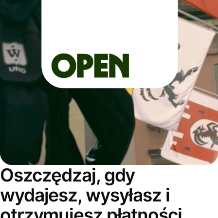
Oszczędzaj, gdy
wydajesz, wysyłasz i
otrzymujesz płatności