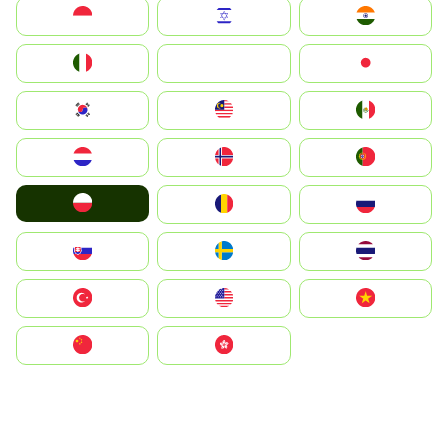
Indonesia
Israel
India
Italia
JA
Japan
South Korea
Malay
Mexico
Nederland
Norge
Portugal
Polska
România
Россия
Slovensko
Ruoŧŧa
ไทย
Türkiye
United States
Vietnam
中国
中國香港特別行政區