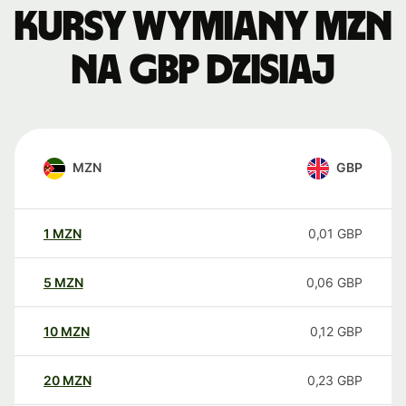
Kursy wymiany MZN
na GBP dzisiaj
MZN
GBP
1
MZN
0,01
GBP
5
MZN
0,06
GBP
10
MZN
0,12
GBP
20
MZN
0,23
GBP