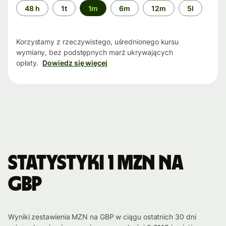
Przedział
48 h
1t
1m
6m
12m
5l
czasu
Korzystamy z rzeczywistego, uśrednionego kursu
wymiany, bez podstępnych marż ukrywających
opłaty.
Dowiedz się więcej
Statystyki 1 MZN na
GBP
Wyniki zestawienia MZN na GBP w ciągu ostatnich 30 dni