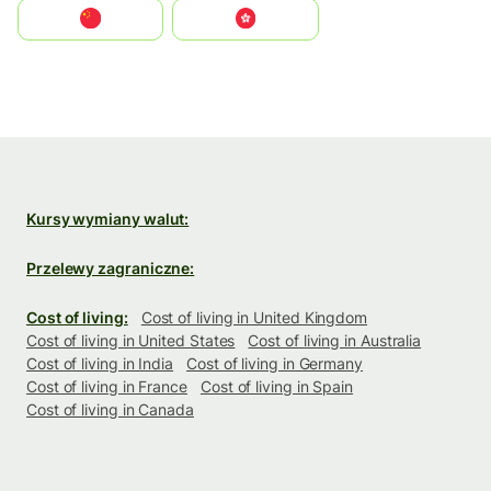
中国
中國香港特別行政區
Kursy wymiany walut:
Przelewy zagraniczne:
Cost of living:
Cost of living in United Kingdom
Cost of living in United States
Cost of living in Australia
Cost of living in India
Cost of living in Germany
Cost of living in France
Cost of living in Spain
Cost of living in Canada