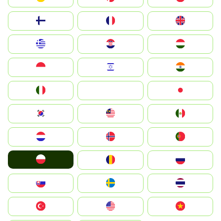
Suomi
France
United Kingdom
Greece
Hrvatska
Magyarország
Indonesia
Israel
India
Italia
JA
Japan
South Korea
Malay
Mexico
Nederland
Norge
Portugal
Polska
România
Россия
Slovensko
Ruoŧŧa
ไทย
Türkiye
United States
Vietnam