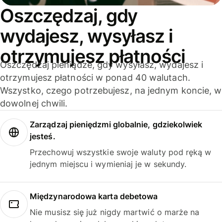
Oszczędzaj, gdy
wydajesz, wysyłasz i
otrzymujesz płatności
Oszczędzaj pieniądze, gdy wysyłasz, wydajesz i
otrzymujesz płatności w ponad 40 walutach.
Wszystko, czego potrzebujesz, na jednym koncie, w
dowolnej chwili.
Zarządzaj pieniędzmi globalnie, gdziekolwiek
jesteś.
Przechowuj wszystkie swoje waluty pod ręką w
jednym miejscu i wymieniaj je w sekundy.
Międzynarodowa karta debetowa
Nie musisz się już nigdy martwić o marże na