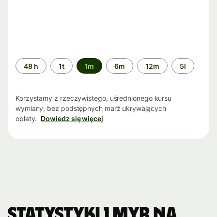
Przedział
48 h
1t
1m
6m
12m
5l
czasu
Korzystamy z rzeczywistego, uśrednionego kursu
wymiany, bez podstępnych marż ukrywających
opłaty.
Dowiedz się więcej
Statystyki 1 MYR na