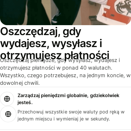
Oszczędzaj, gdy
wydajesz, wysyłasz i
otrzymujesz płatności
Oszczędzaj pieniądze, gdy wysyłasz, wydajesz i
otrzymujesz płatności w ponad 40 walutach.
Wszystko, czego potrzebujesz, na jednym koncie, w
dowolnej chwili.
Zarządzaj pieniędzmi globalnie, gdziekolwiek
jesteś.
Przechowuj wszystkie swoje waluty pod ręką w
jednym miejscu i wymieniaj je w sekundy.